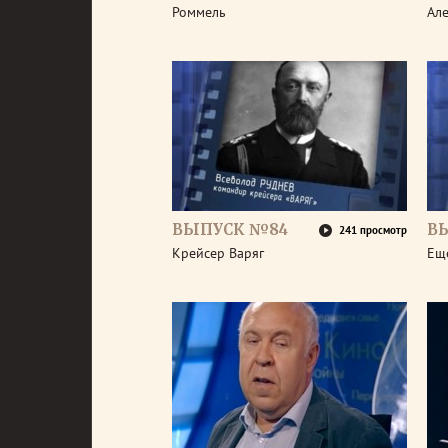
Роммель
Але
ВЫПУСК №84
В
241 просмотр
Крейсер Варяг
Ещ