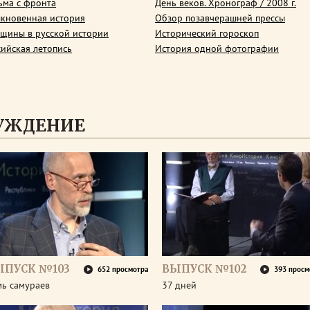
ьма с фронта
День веков. Хронограф / 2008 г.
кновенная история
Обзор позавчерашней прессы
щины в русской истории
Исторический гороскоп
сийская летопись
История одной фотографии
СУЖДЕНИЕ
ЫПУСК №103
ВЫПУСК №102
652 просмотра
393 просм
мь самураев
37 дней