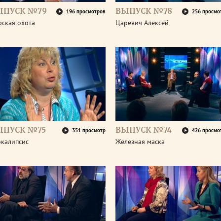
ЫПУСК №79
ВЫПУСК №78
196 просмотров
256 просмо
рская охота
Царевич Алексей
ЫПУСК №75
ВЫПУСК №74
351 просмотр
426 просмо
окалипсис
Железная маска