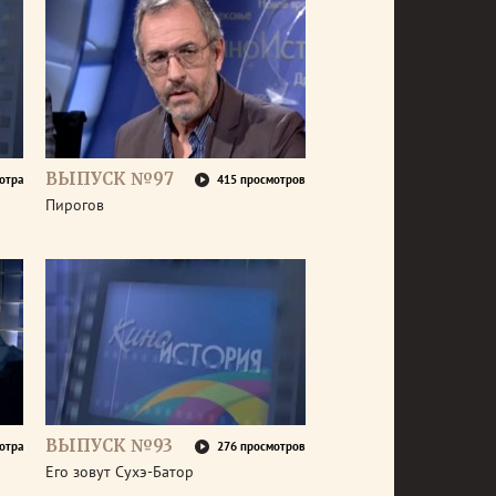
ВЫПУСК №97
отра
415 просмотров
Пирогов
ВЫПУСК №93
отра
276 просмотров
Его зовут Сухэ-Батор