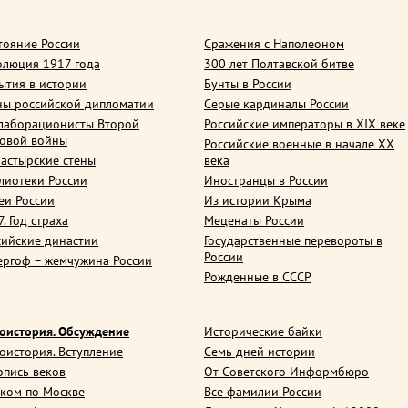
тояние России
Сражения с Наполеоном
олюция 1917 года
300 лет Полтавской битве
ытия в истории
Бунты в России
ны российской дипломатии
Серые кардиналы России
лаборационисты Второй
Российские императоры в XIX веке
овой войны
Российские военные в начале ХХ
астырские стены
века
лиотеки России
Иностранцы в России
еи России
Из истории Крыма
. Год страха
Меценаты России
сийские династии
Государственные перевороты в
России
ергоф – жемчужина России
Рожденные в СССР
оистория. Обсуждение
Исторические байки
оистория. Вступление
Семь дней истории
опись веков
От Советского Информбюро
ком по Москве
Все фамилии России