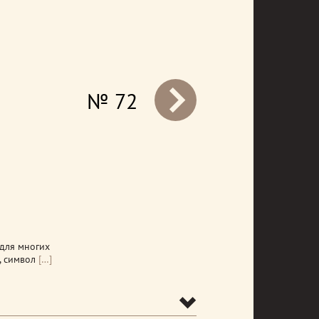
№ 72
prev
для многих
, символ
[…]