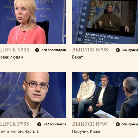
ЫПУСК №99
ВЫПУСК №98
270 просмотров
302 просм
ловек людям
Бекет
ЫПУСК №95
ВЫПУСК №94
882 просмотра
502 просм
ем и мечом. Часть 1
Поручик Киже