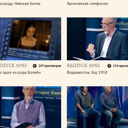
ксандр. Невская битва
Героическая симфония
ЫПУСК №83
ВЫПУСК №82
247 просмотров
154 просм
е одна из рода Болейн
Владивосток. Год 1918