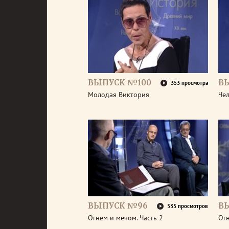
ВЫПУСК №100
В
353 просмотра
Молодая Виктория
Че
ВЫПУСК №96
В
535 просмотров
Огнем и мечом. Часть 2
Огн