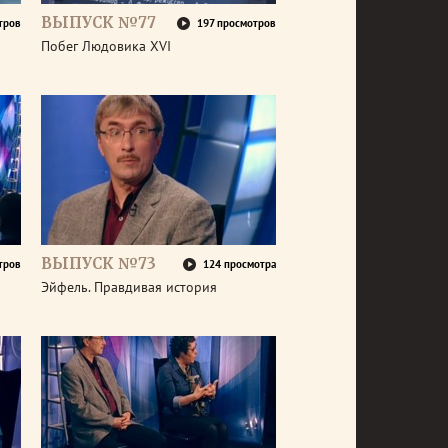
ВЫПУСК №77
тров
197 просмотров
Побег Людовика XVI
ВЫПУСК №73
тров
124 просмотра
Эйфель. Правдивая история