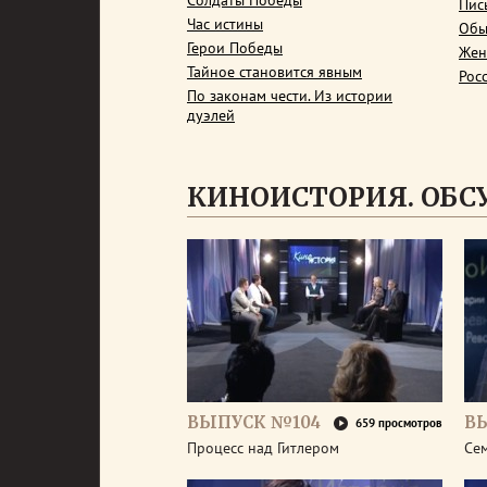
Солдаты Победы
Пис
Час истины
Обы
Герои Победы
Жен
Тайное становится явным
Рос
По законам чести. Из истории
дуэлей
КИНОИСТОРИЯ. ОБ
ВЫПУСК №104
В
659 просмотров
Процесс над Гитлером
Се