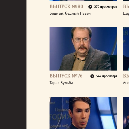
ВЫПУСК №80
В
270 просмотров
Бедный, бедный Павел
Ца
ВЫПУСК №76
В
542 просмотра
Тарас Бульба
Ап