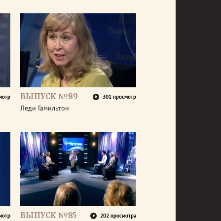
ВЫПУСК №89
мотр
301 просмотр
Леди Гамильтон
ВЫПУСК №85
мотр
202 просмотра