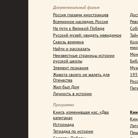
Документальный фильм
Россия глазами иностранцев
Дос
Всемирное наследие. Россия
Рев
На пути к Великой Победе
Соб
Русский музей: увидеть невидимое
Тай
Сквозь времена
Кол
мир
Найти и рассказать
Мон
Неизвестные страницы истории
русской школы
Биб
Элемент познания
Муз
Живота своего не жалеть для
1937
Отечества
Рос
Жил-был Дом
Пет
Личность в истории
Программа
Книга, изменившая нас. «Два
Кин
капитана»
Кин
Историада
Лет
Тетрадка по истории
Пеш