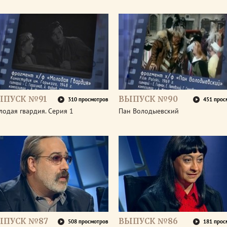
ЫПУСК №91
ВЫПУСК №90
310 просмотров
451 прос
одая гвардия. Серия 1
Пан Володыевский
ЫПУСК №87
ВЫПУСК №86
508 просмотров
181 прос