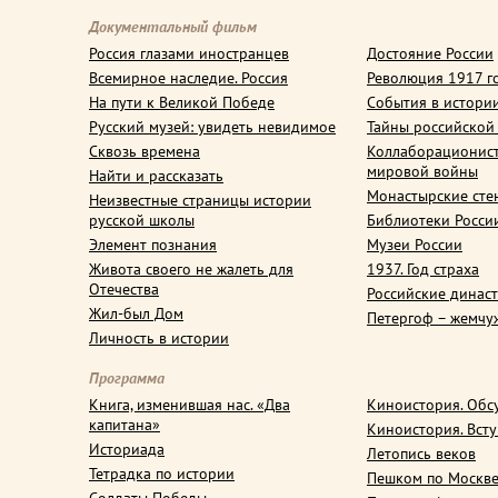
Документальный фильм
Россия глазами иностранцев
Достояние России
Всемирное наследие. Россия
Революция 1917 г
На пути к Великой Победе
События в истори
Русский музей: увидеть невидимое
Тайны российской
Сквозь времена
Коллаборационис
мировой войны
Найти и рассказать
Монастырские сте
Неизвестные страницы истории
русской школы
Библиотеки Росси
Элемент познания
Музеи России
Живота своего не жалеть для
1937. Год страха
Отечества
Российские динас
Жил-был Дом
Петергоф – жемчу
Личность в истории
Программа
Книга, изменившая нас. «Два
Киноистория. Обс
капитана»
Киноистория. Вст
Историада
Летопись веков
Тетрадка по истории
Пешком по Москв