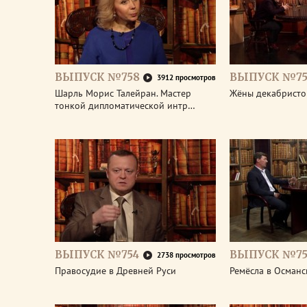
ВЫПУСК №758
ВЫПУСК №75
3912 просмотров
Шарль Морис Талейран. Мастер
Жёны декабристо
тонкой дипломатической интр…
ВЫПУСК №754
ВЫПУСК №75
2738 просмотров
Правосудие в Древней Руси
Ремёсла в Османс