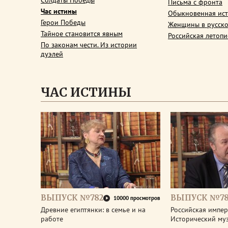
Солдаты Победы
Письма с фронта
Час истины
Обыкновенная ис
Герои Победы
Женщины в русско
Тайное становится явным
Российская летопи
По законам чести. Из истории
дуэлей
ЧАС ИСТИНЫ
ВЫПУСК №782
ВЫПУСК №78
10000 просмотров
Древние египтянки: в семье и на
Российская импери
работе
Исторический му