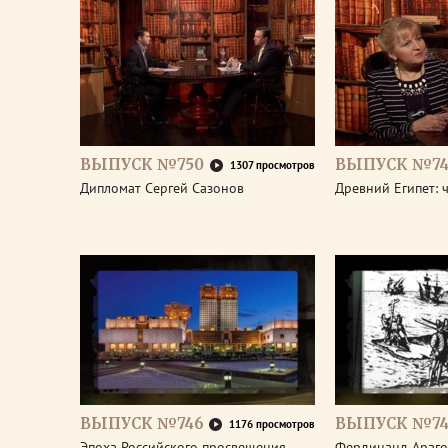
ВЫПУСК №750
ВЫПУСК №74
1307 просмотров
Дипломат Сергей Сазонов
Древний Египет: 
ВЫПУСК №746
ВЫПУСК №74
1176 просмотров
Эпоха Российского просвещения.
Фердинанд Араго