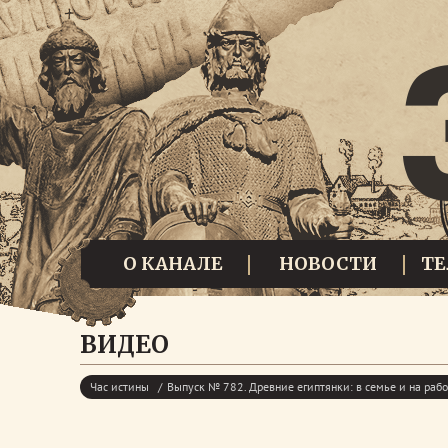
О КАНАЛЕ
НОВОСТИ
Т
ВИДЕО
Час истины
Выпуск № 782. Древние египтянки: в семье и на рабо