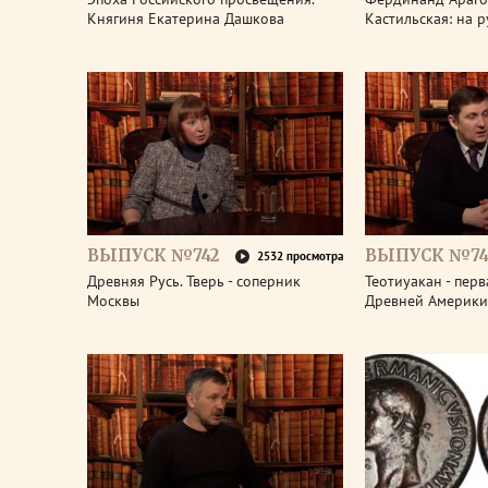
Княгиня Екатерина Дашкова
Кастильская: на 
ВЫПУСК №742
ВЫПУСК №74
2532 просмотра
Древняя Русь. Тверь - соперник
Теотиуакан - пер
Москвы
Древней Америки