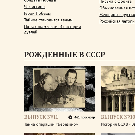
Солдаты Победы
Письма с фронта
Час истины
Обыкновенная ис
Герои Победы
Женщины в русско
Тайное становится явным
Российская летопи
По законам чести. Из истории
дуэлей
РОЖДЕННЫЕ В СССР
ВЫПУСК №11
ВЫПУСК №1
461 просмотр
Тайна операции «Березино»
История ВСХВ - В