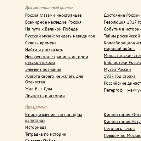
Документальный фильм
Россия глазами иностранцев
Достояние России
Всемирное наследие. Россия
Революция 1917 г
На пути к Великой Победе
События в истори
Русский музей: увидеть невидимое
Тайны российской
Сквозь времена
Коллаборационис
мировой войны
Найти и рассказать
Монастырские сте
Неизвестные страницы истории
русской школы
Библиотеки Росси
Элемент познания
Музеи России
Живота своего не жалеть для
1937. Год страха
Отечества
Российские динас
Жил-был Дом
Петергоф – жемчу
Личность в истории
Программа
Книга, изменившая нас. «Два
Киноистория. Обс
капитана»
Киноистория. Вст
Историада
Летопись веков
Тетрадка по истории
Пешком по Москв