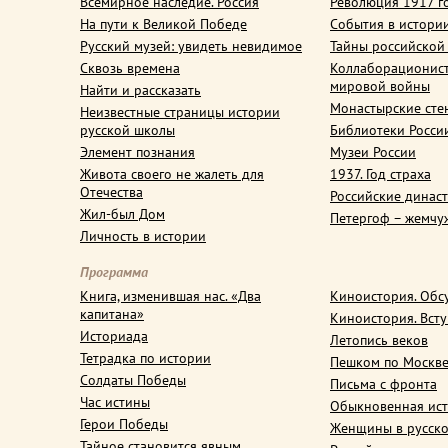
Всемирное наследие. Россия
Революция 1917 г
На пути к Великой Победе
События в истори
Русский музей: увидеть невидимое
Тайны российской
Сквозь времена
Коллаборационис
мировой войны
Найти и рассказать
Монастырские сте
Неизвестные страницы истории
русской школы
Библиотеки Росси
Элемент познания
Музеи России
Живота своего не жалеть для
1937. Год страха
Отечества
Российские динас
Жил-был Дом
Петергоф – жемчу
Личность в истории
Программа
Книга, изменившая нас. «Два
Киноистория. Обс
капитана»
Киноистория. Вст
Историада
Летопись веков
Тетрадка по истории
Пешком по Москв
Солдаты Победы
Письма с фронта
Час истины
Обыкновенная ис
Герои Победы
Женщины в русско
Тайное становится явным