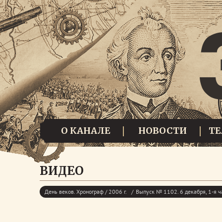
О КАНАЛЕ
НОВОСТИ
Т
ВИДЕО
День веков. Хронограф / 2006 г.
Выпуск № 1102. 6 декабря, 1-я ч