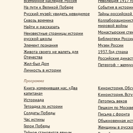
Всемирное наследие. Россия
Революция 1917 г
На пути к Великой Победе
События в истори
Русский музей: увидеть невидимое
Тайны российской
Сквозь времена
Коллаборационис
мировой войны
Найти и рассказать
Монастырские сте
Неизвестные страницы истории
русской школы
Библиотеки Росси
Элемент познания
Музеи России
Живота своего не жалеть для
1937. Год страха
Отечества
Российские динас
Жил-был Дом
Петергоф – жемчу
Личность в истории
Программа
Книга, изменившая нас. «Два
Киноистория. Обс
капитана»
Киноистория. Вст
Историада
Летопись веков
Тетрадка по истории
Пешком по Москв
Солдаты Победы
Письма с фронта
Час истины
Обыкновенная ис
Герои Победы
Женщины в русско
Тайное становится явным