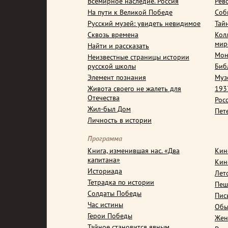
Всемирное наследие. Россия
Рев
На пути к Великой Победе
Соб
Русский музей: увидеть невидимое
Тай
Сквозь времена
Кол
мир
Найти и рассказать
Мон
Неизвестные страницы истории
русской школы
Биб
Элемент познания
Муз
Живота своего не жалеть для
1937
Отечества
Рос
Жил-был Дом
Пет
Личность в истории
Программа
Книга, изменившая нас. «Два
Кин
капитана»
Кин
Историада
Лет
Тетрадка по истории
Пеш
Солдаты Победы
Пис
Час истины
Обы
Герои Победы
Жен
Тайное становится явным