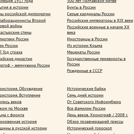
олюция 1917 года
300 лет Полтавской битве
ытия в истории
Бунты в России
ны российской дипломатии
Серые кардиналы России
лаборационисты Второй
Российские императоры в XIX веке
овой войны
Российские военные в начале ХХ
астырские стены
века
лиотеки России
Иностранцы в России
еи России
Из истории Крыма
. Год страха
Меценаты России
сийские династии
Государственные перевороты в
России
ергоф – жемчужина России
Рожденные в СССР
оистория. Обсуждение
Исторические байки
оистория. Вступление
Семь дней истории
опись веков
От Советского Информбюро
ком по Москве
Все фамилии России
ьма с фронта
День веков. Хронограф / 2008 г.
кновенная история
Обзор позавчерашней прессы
щины в русской истории
Исторический гороскоп