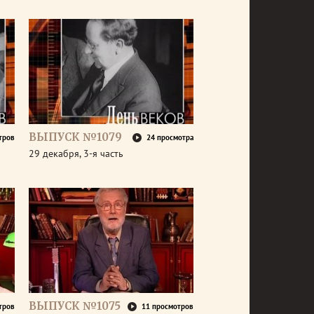
ВЫПУСК №1079
тров
24 просмотра
29 декабря, 3-я часть
ВЫПУСК №1075
тров
11 просмотров