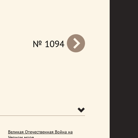
№ 1094
prev
Великая Отечественная Война на
Черном море