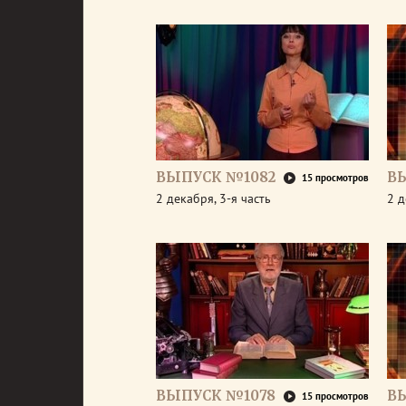
ВЫПУСК №1082
В
15 просмотров
2 декабря, 3-я часть
2 д
ВЫПУСК №1078
В
15 просмотров