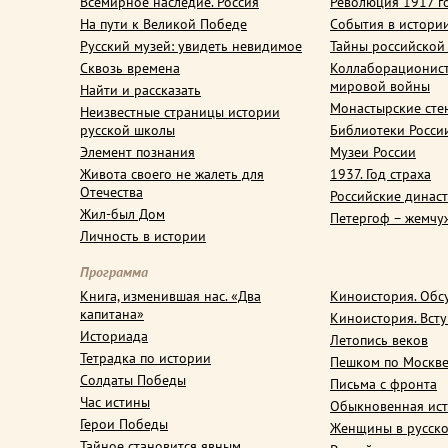
Всемирное наследие. Россия
Революция 1917 г
На пути к Великой Победе
События в истори
Русский музей: увидеть невидимое
Тайны российской
Сквозь времена
Коллаборационис
мировой войны
Найти и рассказать
Монастырские сте
Неизвестные страницы истории
русской школы
Библиотеки Росси
Элемент познания
Музеи России
Живота своего не жалеть для
1937. Год страха
Отечества
Российские динас
Жил-был Дом
Петергоф – жемчу
Личность в истории
Программа
Книга, изменившая нас. «Два
Киноистория. Обс
капитана»
Киноистория. Вст
Историада
Летопись веков
Тетрадка по истории
Пешком по Москв
Солдаты Победы
Письма с фронта
Час истины
Обыкновенная ис
Герои Победы
Женщины в русско
Тайное становится явным