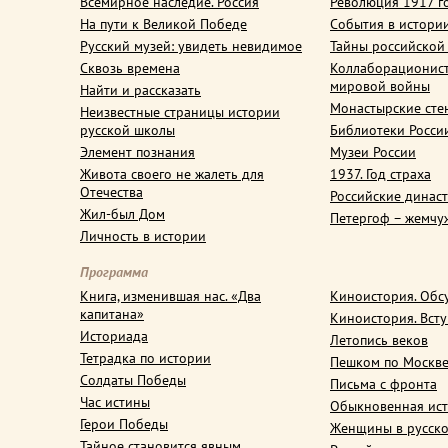
Всемирное наследие. Россия
Революция 1917 г
На пути к Великой Победе
События в истори
Русский музей: увидеть невидимое
Тайны российской
Сквозь времена
Коллаборационис
мировой войны
Найти и рассказать
Монастырские сте
Неизвестные страницы истории
русской школы
Библиотеки Росси
Элемент познания
Музеи России
Живота своего не жалеть для
1937. Год страха
Отечества
Российские динас
Жил-был Дом
Петергоф – жемчу
Личность в истории
Программа
Книга, изменившая нас. «Два
Киноистория. Обс
капитана»
Киноистория. Вст
Историада
Летопись веков
Тетрадка по истории
Пешком по Москв
Солдаты Победы
Письма с фронта
Час истины
Обыкновенная ис
Герои Победы
Женщины в русско
Тайное становится явным