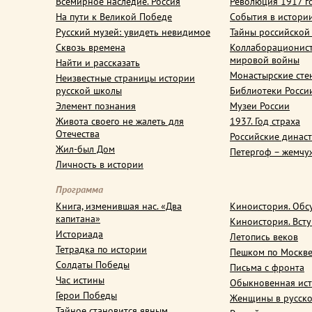
Всемирное наследие. Россия
Революция 1917 г
На пути к Великой Победе
События в истори
Русский музей: увидеть невидимое
Тайны российской
Сквозь времена
Коллаборационис
мировой войны
Найти и рассказать
Монастырские сте
Неизвестные страницы истории
русской школы
Библиотеки Росси
Элемент познания
Музеи России
Живота своего не жалеть для
1937. Год страха
Отечества
Российские динас
Жил-был Дом
Петергоф – жемчу
Личность в истории
Программа
Книга, изменившая нас. «Два
Киноистория. Обс
капитана»
Киноистория. Вст
Историада
Летопись веков
Тетрадка по истории
Пешком по Москв
Солдаты Победы
Письма с фронта
Час истины
Обыкновенная ис
Герои Победы
Женщины в русско
Тайное становится явным