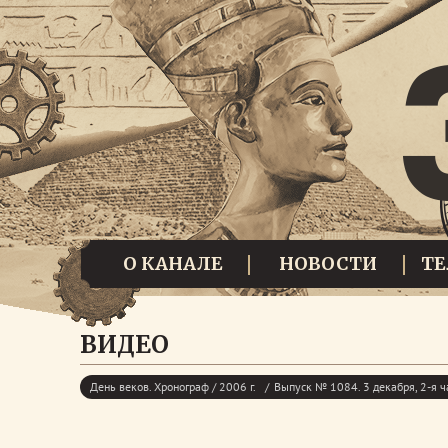
О КАНАЛЕ
НОВОСТИ
Т
ВИДЕО
День веков. Хронограф / 2006 г.
Выпуск № 1084. 3 декабря, 2-я ч