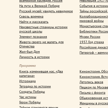
Всемирное наследие. Россия
Революция 1917 г
На пути к Великой Победе
События в истори
Русский музей: увидеть невидимое
Тайны российской
Сквозь времена
Коллаборационис
мировой войны
Найти и рассказать
Монастырские сте
Неизвестные страницы истории
русской школы
Библиотеки Росси
Элемент познания
Музеи России
Живота своего не жалеть для
1937. Год страха
Отечества
Российские динас
Жил-был Дом
Петергоф – жемчу
Личность в истории
Программа
Книга, изменившая нас. «Два
Киноистория. Обс
капитана»
Киноистория. Вст
Историада
Летопись веков
Тетрадка по истории
Пешком по Москв
Солдаты Победы
Письма с фронта
Час истины
Обыкновенная ис
Герои Победы
Женщины в русско
Тайное становится явным