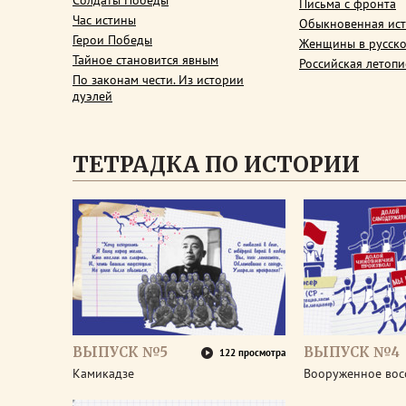
Солдаты Победы
Письма с фронта
Час истины
Обыкновенная ис
Герои Победы
Женщины в русско
Тайное становится явным
Российская летопи
По законам чести. Из истории
дуэлей
ТЕТРАДКА ПО ИСТОРИИ
ВЫПУСК №5
ВЫПУСК №4
122 просмотра
Камикадзе
Вооруженное вос