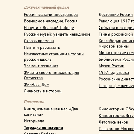
Документальный фильм
Россия глазами иностранцев
Достояние России
Всемирное наследие. Россия
Революция 1917 г
На пути к Великой Победе
События в истори
Русский музей: увидеть невидимое
Тайны российской
Сквозь времена
Коллаборационис
мировой войны
Найти и рассказать
Монастырские сте
Неизвестные страницы истории
русской школы
Библиотеки Росси
Элемент познания
Музеи России
Живота своего не жалеть для
1937. Год страха
Отечества
Российские динас
Жил-был Дом
Петергоф – жемчу
Личность в истории
Программа
Книга, изменившая нас. «Два
Киноистория. Обс
капитана»
Киноистория. Вст
Историада
Летопись веков
Тетрадка по истории
Пешком по Москв