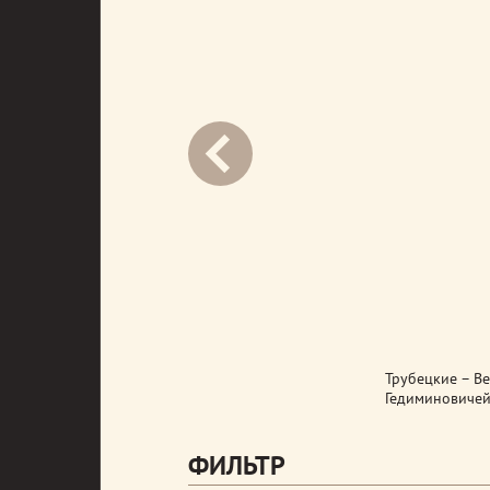
next
Трубецкие – Ве
Гедиминовичей
ФИЛЬТР