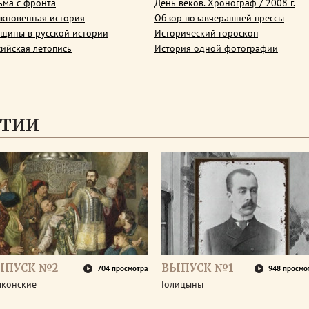
ьма с фронта
День веков. Хронограф / 2008 г.
кновенная история
Обзор позавчерашней прессы
щины в русской истории
Исторический гороскоп
сийская летопись
История одной фотографии
СТИИ
ЫПУСК №2
ВЫПУСК №1
704 просмотра
948 просмо
лконские
Голицыны