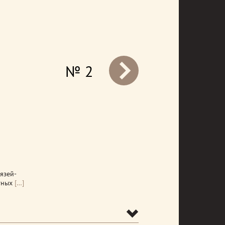
№ 2
prev
язей-
тных
[…]