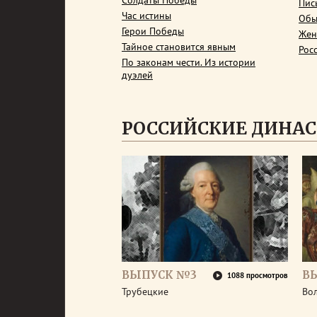
Солдаты Победы
Пис
Час истины
Обы
Герои Победы
Жен
Тайное становится явным
Рос
По законам чести. Из истории
дуэлей
РОССИЙСКИЕ ДИНА
ВЫПУСК №3
В
1088 просмотров
Трубецкие
Во