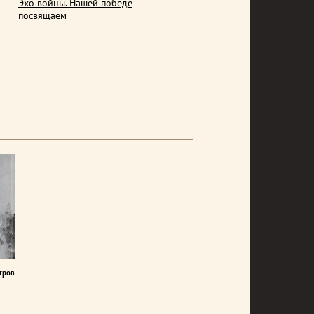
Эхо войны. Нашей победе
посвящаем
тров