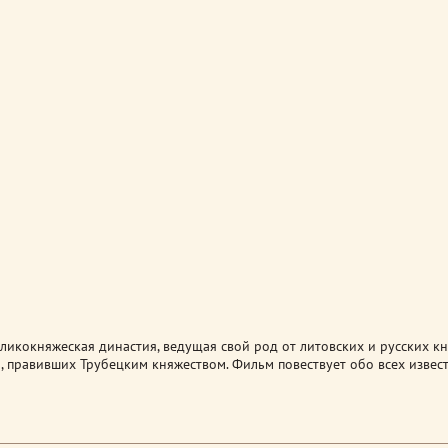
ликокняжеская династия, ведущая свой род от литовских и русских кн
, правивших Трубецким княжеством. Фильм повествует обо всех извес