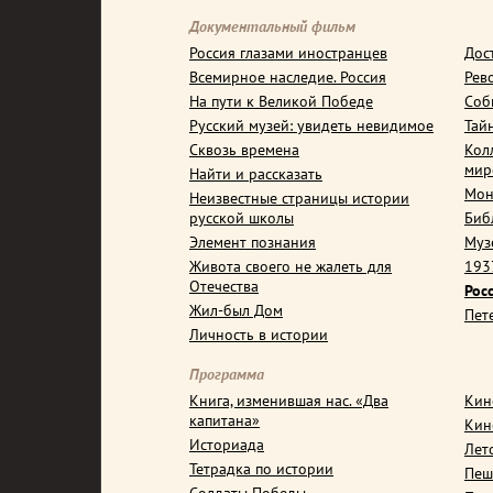
Документальный фильм
Россия глазами иностранцев
Дос
Всемирное наследие. Россия
Рев
На пути к Великой Победе
Соб
Русский музей: увидеть невидимое
Тай
Сквозь времена
Кол
мир
Найти и рассказать
Мон
Неизвестные страницы истории
русской школы
Биб
Элемент познания
Муз
Живота своего не жалеть для
1937
Отечества
Рос
Жил-был Дом
Пет
Личность в истории
Программа
Книга, изменившая нас. «Два
Кин
капитана»
Кин
Историада
Лет
Тетрадка по истории
Пеш