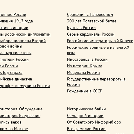
тояние России
Сражения с Наполеоном
олюция 1917 года
300 лет Полтавской битве
ытия в истории
Бунты в России
ны российской дипломатии
Серые кардиналы России
лаборационисты Второй
Российские императоры в XIX веке
овой войны
Российские военные в начале ХХ
астырские стены
века
лиотеки России
Иностранцы в России
еи России
Из истории Крыма
. Год страха
Меценаты России
сийские династии
Государственные перевороты в
России
ергоф – жемчужина России
Рожденные в СССР
оистория. Обсуждение
Исторические байки
оистория. Вступление
Семь дней истории
опись веков
От Советского Информбюро
ком по Москве
Все фамилии России