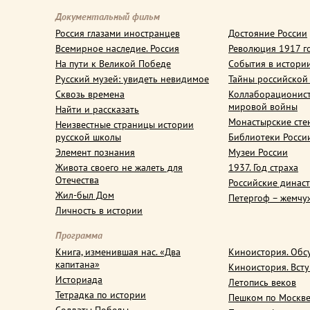
Документальный фильм
Россия глазами иностранцев
Достояние России
Всемирное наследие. Россия
Революция 1917 г
На пути к Великой Победе
События в истори
Русский музей: увидеть невидимое
Тайны российской
Сквозь времена
Коллаборационис
мировой войны
Найти и рассказать
Монастырские сте
Неизвестные страницы истории
русской школы
Библиотеки Росси
Элемент познания
Музеи России
Живота своего не жалеть для
1937. Год страха
Отечества
Российские динас
Жил-был Дом
Петергоф – жемчу
Личность в истории
Программа
Книга, изменившая нас. «Два
Киноистория. Обс
капитана»
Киноистория. Вст
Историада
Летопись веков
Тетрадка по истории
Пешком по Москв