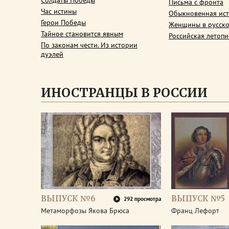
Солдаты Победы
Письма с фронта
Час истины
Обыкновенная ис
Герои Победы
Женщины в русско
Тайное становится явным
Российская летопи
По законам чести. Из истории
дуэлей
ИНОСТРАНЦЫ В РОССИИ
ВЫПУСК №6
ВЫПУСК №5
292 просмотра
Метаморфозы Якова Брюса
Франц Лефорт