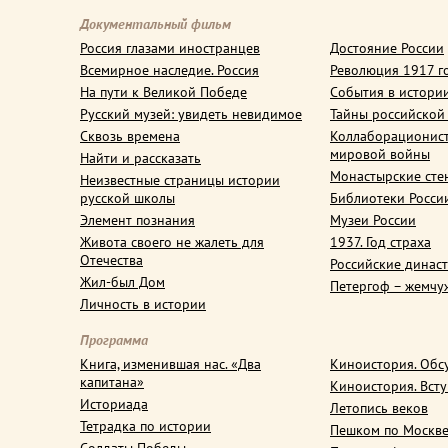
Документальный фильм
Россия глазами иностранцев
Достояние России
Всемирное наследие. Россия
Революция 1917 г
На пути к Великой Победе
События в истори
Русский музей: увидеть невидимое
Тайны российской
Сквозь времена
Коллаборационис
мировой войны
Найти и рассказать
Монастырские сте
Неизвестные страницы истории
русской школы
Библиотеки Росси
Элемент познания
Музеи России
Живота своего не жалеть для
1937. Год страха
Отечества
Российские динас
Жил-был Дом
Петергоф – жемчу
Личность в истории
Программа
Книга, изменившая нас. «Два
Киноистория. Обс
капитана»
Киноистория. Вст
Историада
Летопись веков
Тетрадка по истории
Пешком по Москв