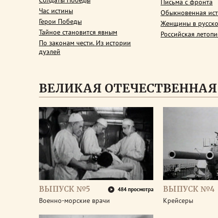
Солдаты Победы
Письма с фронта
Час истины
Обыкновенная ис
Герои Победы
Женщины в русско
Тайное становится явным
Российская летопи
По законам чести. Из истории
дуэлей
ВЕЛИКАЯ ОТЕЧЕСТВЕННАЯ
ВЫПУСК №5
ВЫПУСК №4
484 просмотра
Военно-морские врачи
Крейсеры