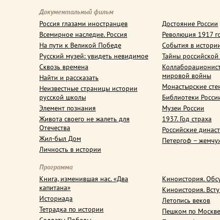
Документальный фильм
Россия глазами иностранцев
Достояние России
Всемирное наследие. Россия
Революция 1917 г
На пути к Великой Победе
События в истори
Русский музей: увидеть невидимое
Тайны российской
Сквозь времена
Коллаборационис
мировой войны
Найти и рассказать
Монастырские сте
Неизвестные страницы истории
русской школы
Библиотеки Росси
Элемент познания
Музеи России
Живота своего не жалеть для
1937. Год страха
Отечества
Российские динас
Жил-был Дом
Петергоф – жемчу
Личность в истории
Программа
Книга, изменившая нас. «Два
Киноистория. Обс
капитана»
Киноистория. Вст
Историада
Летопись веков
Тетрадка по истории
Пешком по Москв