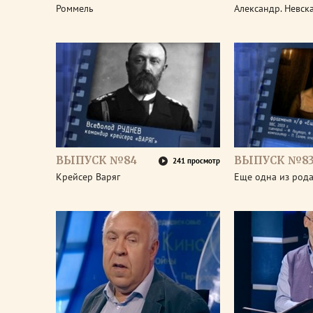
Роммель
Александр. Невск
ВЫПУСК №84
ВЫПУСК №8
241 просмотр
Крейсер Варяг
Еще одна из род