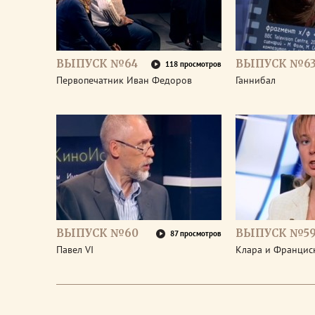
ВЫПУСК №64
ВЫПУСК №6
118 просмотров
Первопечатник Иван Федоров
Ганнибал
ВЫПУСК №60
ВЫПУСК №5
87 просмотров
Павел VI
Клара и Франциск