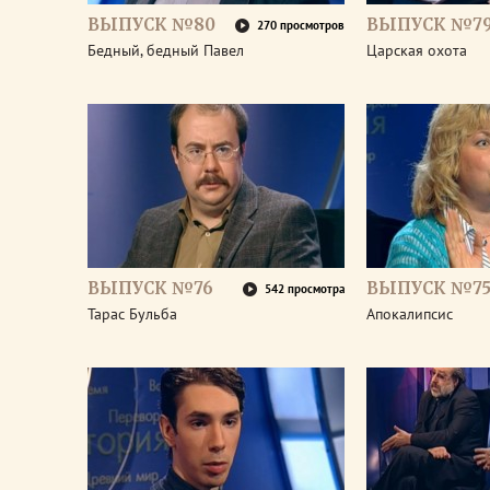
ВЫПУСК №80
ВЫПУСК №7
270 просмотров
Бедный, бедный Павел
Царская охота
ВЫПУСК №76
ВЫПУСК №7
542 просмотра
Тарас Бульба
Апокалипсис