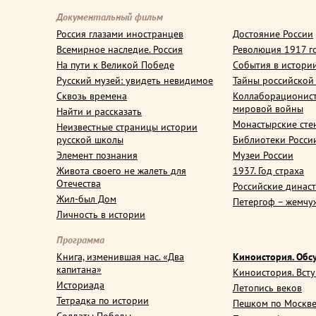
Документальный фильм
Россия глазами иностранцев
Достояние России
Всемирное наследие. Россия
Революция 1917 г
На пути к Великой Победе
События в истори
Русский музей: увидеть невидимое
Тайны российской
Сквозь времена
Коллаборационис
мировой войны
Найти и рассказать
Монастырские сте
Неизвестные страницы истории
русской школы
Библиотеки Росси
Элемент познания
Музеи России
Живота своего не жалеть для
1937. Год страха
Отечества
Российские динас
Жил-был Дом
Петергоф – жемчу
Личность в истории
Программа
Книга, изменившая нас. «Два
Киноистория. Обс
капитана»
Киноистория. Вст
Историада
Летопись веков
Тетрадка по истории
Пешком по Москв