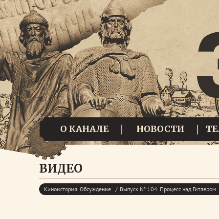
О КАНАЛЕ
НОВОСТИ
Т
ВИДЕО
Киноистория. Обсуждение
Выпуск № 104. Процесс над Гитлером