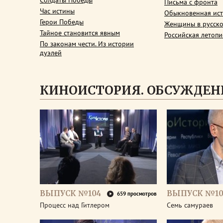
Солдаты Победы
Письма с фронта
Час истины
Обыкновенная ис
Герои Победы
Женщины в русско
Тайное становится явным
Российская летопи
По законам чести. Из истории
дуэлей
КИНОИСТОРИЯ. ОБСУЖДЕН
ВЫПУСК №104
ВЫПУСК №10
659 просмотров
Процесс над Гитлером
Семь самураев