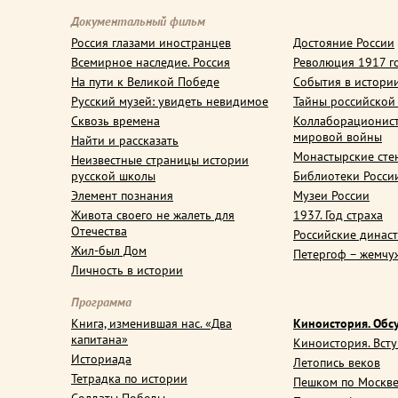
Документальный фильм
Россия глазами иностранцев
Достояние России
Всемирное наследие. Россия
Революция 1917 г
На пути к Великой Победе
События в истори
Русский музей: увидеть невидимое
Тайны российской
Сквозь времена
Коллаборационис
мировой войны
Найти и рассказать
Монастырские сте
Неизвестные страницы истории
русской школы
Библиотеки Росси
Элемент познания
Музеи России
Живота своего не жалеть для
1937. Год страха
Отечества
Российские динас
Жил-был Дом
Петергоф – жемчу
Личность в истории
Программа
Книга, изменившая нас. «Два
Киноистория. Обс
капитана»
Киноистория. Вст
Историада
Летопись веков
Тетрадка по истории
Пешком по Москв