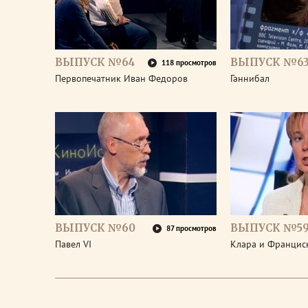
ВЫПУСК №64
ВЫПУСК №6
118 просмотров
Первопечатник Иван Федоров
Ганнибал
ВЫПУСК №60
ВЫПУСК №5
87 просмотров
Павел VI
Клара и Франциск