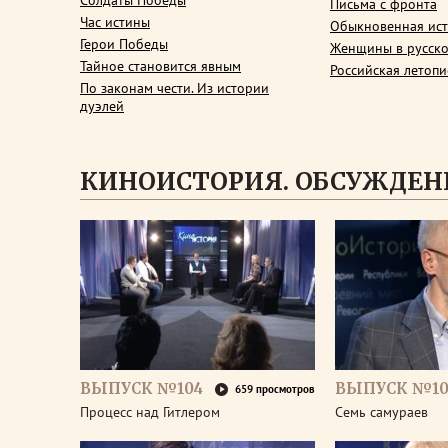
Солдаты Победы
Письма с фронта
Час истины
Обыкновенная ис
Герои Победы
Женщины в русско
Тайное становится явным
Российская летопи
По законам чести. Из истории
дуэлей
КИНОИСТОРИЯ. ОБСУЖДЕН
ВЫПУСК №104
ВЫПУСК №10
659 просмотров
Процесс над Гитлером
Семь самураев