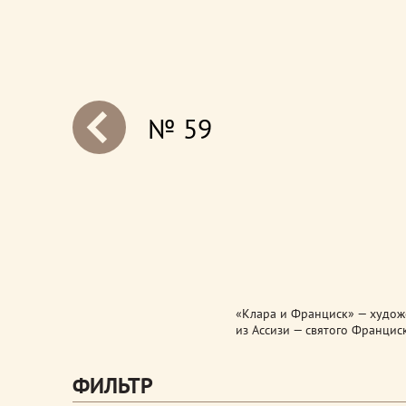
№ 59
next
«Клара и Франциск» — художе
из Ассизи — святого Францис
ФИЛЬТР