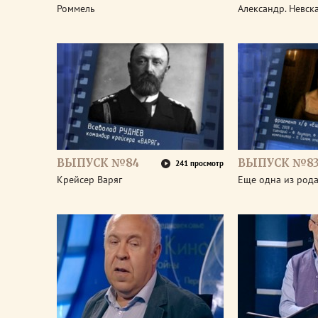
Роммель
Александр. Невск
ВЫПУСК №84
ВЫПУСК №8
241 просмотр
Крейсер Варяг
Еще одна из род