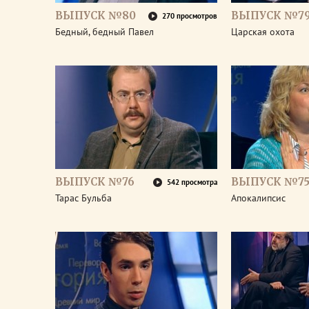
ВЫПУСК №80
ВЫПУСК №7
270 просмотров
Бедный, бедный Павел
Царская охота
ВЫПУСК №76
ВЫПУСК №7
542 просмотра
Тарас Бульба
Апокалипсис