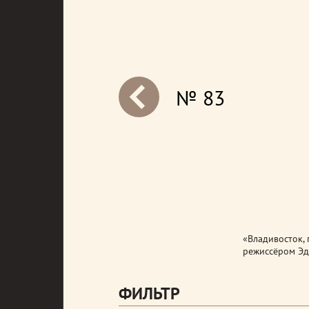
№ 83
next
«Владивосток, 
режиссёром Эд
ФИЛЬТР