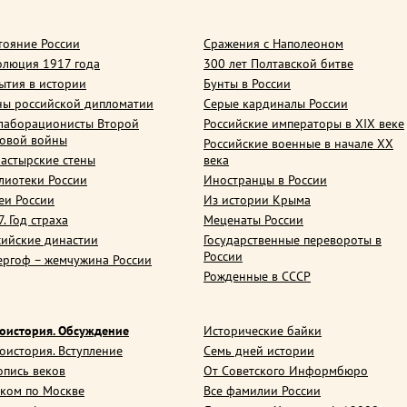
тояние России
Сражения с Наполеоном
олюция 1917 года
300 лет Полтавской битве
ытия в истории
Бунты в России
ны российской дипломатии
Серые кардиналы России
лаборационисты Второй
Российские императоры в XIX веке
овой войны
Российские военные в начале ХХ
астырские стены
века
лиотеки России
Иностранцы в России
еи России
Из истории Крыма
. Год страха
Меценаты России
сийские династии
Государственные перевороты в
России
ергоф – жемчужина России
Рожденные в СССР
оистория. Обсуждение
Исторические байки
оистория. Вступление
Семь дней истории
опись веков
От Советского Информбюро
ком по Москве
Все фамилии России