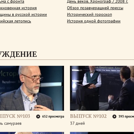
ьма с фронта
День веков. Хронограф / 2008 г.
кновенная история
Обзор позавчерашней прессы
щины в русской истории
Исторический гороскоп
сийская летопись
История одной фотографии
СУЖДЕНИЕ
ЫПУСК №103
ВЫПУСК №102
652 просмотра
393 просм
мь самураев
37 дней