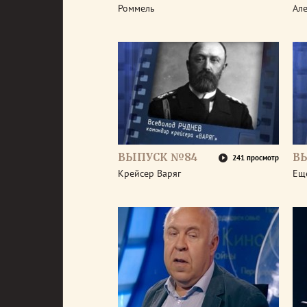
Роммель
Але
ВЫПУСК №84
В
241 просмотр
Крейсер Варяг
Ещ