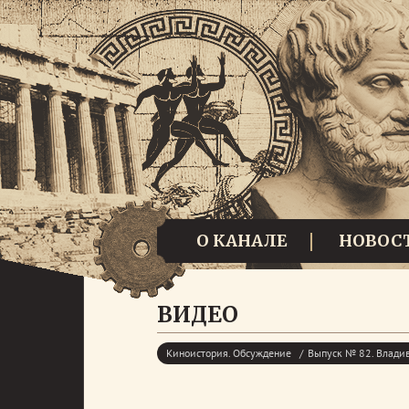
О КАНАЛЕ
НОВОС
ВИДЕО
Киноистория. Обсуждение
Выпуск № 82. Владив