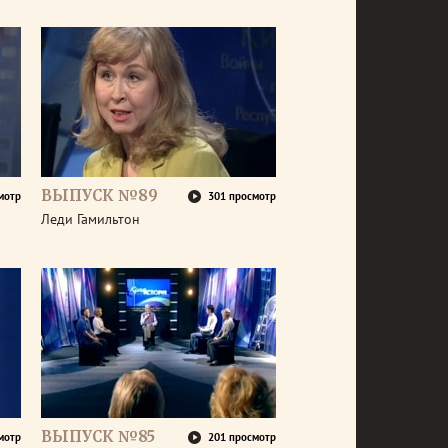
ВЫПУСК №89
мотр
301 просмотр
Леди Гамильтон
ВЫПУСК №85
мотр
201 просмотр