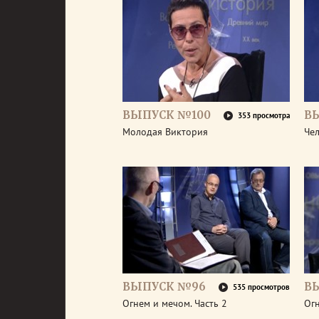
ВЫПУСК №100
В
353 просмотра
Молодая Виктория
Че
ВЫПУСК №96
В
535 просмотров
Огнем и мечом. Часть 2
Огн