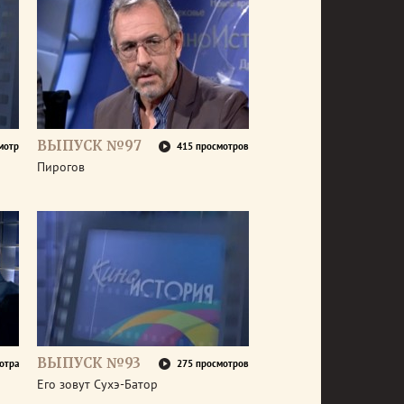
ВЫПУСК №97
мотр
415 просмотров
Пирогов
ВЫПУСК №93
отра
275 просмотров
Его зовут Сухэ-Батор