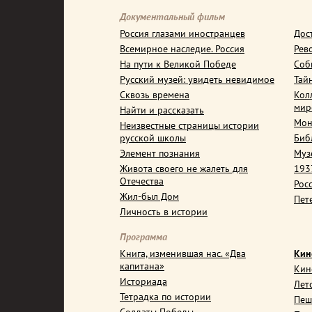
Документальный фильм
Россия глазами иностранцев
Дос
Всемирное наследие. Россия
Рев
На пути к Великой Победе
Соб
Русский музей: увидеть невидимое
Тай
Сквозь времена
Кол
мир
Найти и рассказать
Мон
Неизвестные страницы истории
русской школы
Биб
Элемент познания
Муз
Живота своего не жалеть для
1937
Отечества
Рос
Жил-был Дом
Пет
Личность в истории
Программа
Книга, изменившая нас. «Два
Кин
капитана»
Кин
Историада
Лет
Тетрадка по истории
Пеш