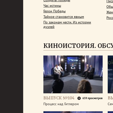
Солдаты Победы
Пис
Час истины
Обы
Герои Победы
Жен
Тайное становится явным
Рос
По законам чести. Из истории
дуэлей
КИНОИСТОРИЯ. ОБ
ВЫПУСК №104
В
659 просмотров
Процесс над Гитлером
Се