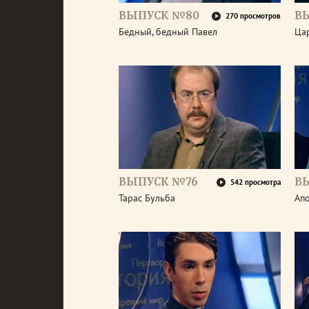
ВЫПУСК №80
В
270 просмотров
Бедный, бедный Павел
Ца
ВЫПУСК №76
В
542 просмотра
Тарас Бульба
Ап