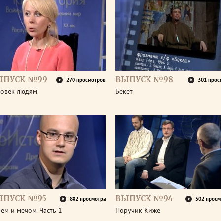
ЫПУСК №99
ВЫПУСК №98
270 просмотров
301 прос
ловек людям
Бекет
ЫПУСК №95
ВЫПУСК №94
882 просмотра
502 просм
ем и мечом. Часть 1
Поручик Киже