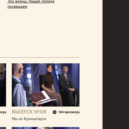
Эхо войны. Нашей победе
посвящаем
ВЫПУСК №101
отра
504 просмотра
Мы из Кронштадта