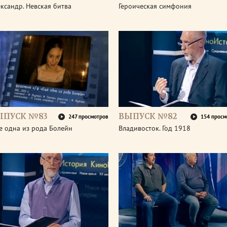
ксандр. Невская битва
Героическая симфония
ЫПУСК №83
ВЫПУСК №82
247 просмотров
154 просм
е одна из рода Болейн
Владивосток. Год 1918