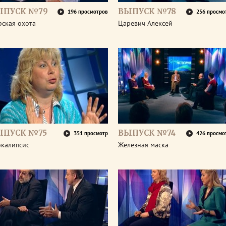
ЫПУСК №79
ВЫПУСК №78
196 просмотров
256 просмо
рская охота
Царевич Алексей
ЫПУСК №75
ВЫПУСК №74
351 просмотр
426 просмо
окалипсис
Железная маска