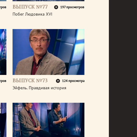
ВЫПУСК №77
тров
197 просмотров
Побег Людовика XVI
ВЫПУСК №73
тров
124 просмотра
Эйфель. Правдивая история