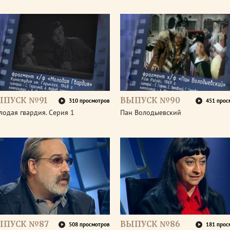
ЫПУСК №91
ВЫПУСК №90
310 просмотров
451 прос
одая гвардия. Серия 1
Пан Володыевский
ЫПУСК №87
ВЫПУСК №86
508 просмотров
181 прос