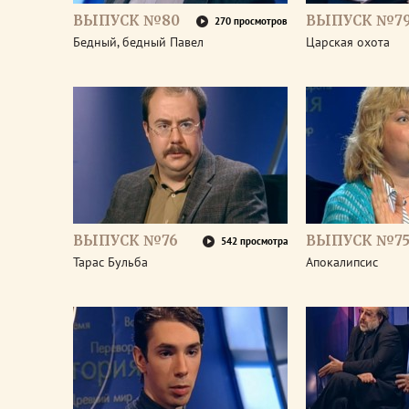
ВЫПУСК №80
ВЫПУСК №7
270 просмотров
Бедный, бедный Павел
Царская охота
ВЫПУСК №76
ВЫПУСК №7
542 просмотра
Тарас Бульба
Апокалипсис