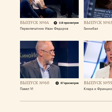
ВЫПУСК №64
ВЫПУСК №6
118 просмотров
Первопечатник Иван Федоров
Ганнибал
ВЫПУСК №60
ВЫПУСК №5
87 просмотров
Павел VI
Клара и Франциск