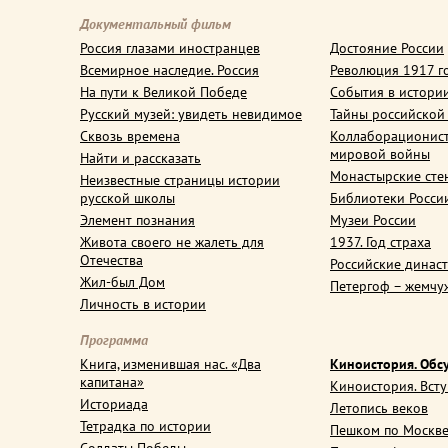
Документальный фильм
Россия глазами иностранцев
Достояние России
Всемирное наследие. Россия
Революция 1917 г
На пути к Великой Победе
События в истори
Русский музей: увидеть невидимое
Тайны российской
Сквозь времена
Коллаборационис
мировой войны
Найти и рассказать
Монастырские сте
Неизвестные страницы истории
русской школы
Библиотеки Росси
Элемент познания
Музеи России
Живота своего не жалеть для
1937. Год страха
Отечества
Российские динас
Жил-был Дом
Петергоф – жемчу
Личность в истории
Программа
Книга, изменившая нас. «Два
Киноистория. Обс
капитана»
Киноистория. Вст
Историада
Летопись веков
Тетрадка по истории
Пешком по Москв