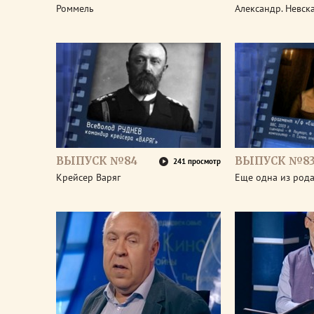
Роммель
Александр. Невск
ВЫПУСК №84
ВЫПУСК №8
241 просмотр
Крейсер Варяг
Еще одна из род