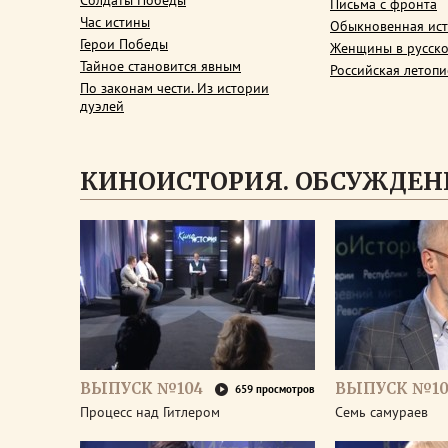
Солдаты Победы
Письма с фронта
Час истины
Обыкновенная ис
Герои Победы
Женщины в русско
Тайное становится явным
Российская летопи
По законам чести. Из истории
дуэлей
КИНОИСТОРИЯ. ОБСУЖДЕН
ВЫПУСК №104
ВЫПУСК №10
659 просмотров
Процесс над Гитлером
Семь самураев