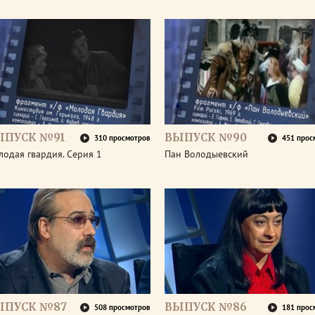
ЫПУСК №91
ВЫПУСК №90
310 просмотров
451 прос
одая гвардия. Серия 1
Пан Володыевский
ЫПУСК №87
ВЫПУСК №86
508 просмотров
181 прос