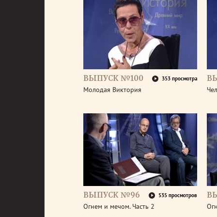
ВЫПУСК №100
В
353 просмотра
Молодая Виктория
Че
ВЫПУСК №96
В
535 просмотров
Огнем и мечом. Часть 2
Огн