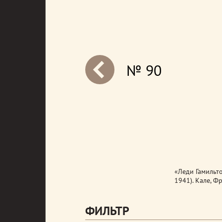
№ 90
next
«Леди Гамильт
1941). Кале, Ф
ФИЛЬТР