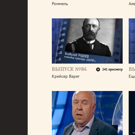
Роммель
Але
ВЫПУСК №84
В
241 просмотр
Крейсер Варяг
Ещ