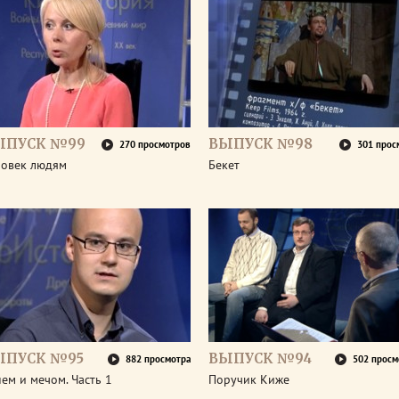
ЫПУСК №99
ВЫПУСК №98
270 просмотров
301 прос
ловек людям
Бекет
ЫПУСК №95
ВЫПУСК №94
882 просмотра
502 просм
ем и мечом. Часть 1
Поручик Киже