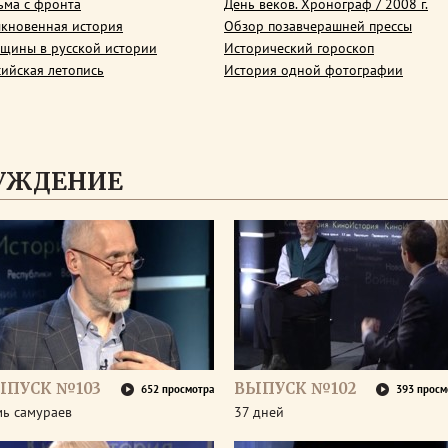
ьма с фронта
День веков. Хронограф / 2008 г.
кновенная история
Обзор позавчерашней прессы
щины в русской истории
Исторический гороскоп
сийская летопись
История одной фотографии
СУЖДЕНИЕ
ЫПУСК №103
ВЫПУСК №102
652 просмотра
393 просм
мь самураев
37 дней