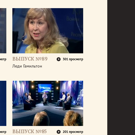
ВЫПУСК №89
мотр
301 просмотр
Леди Гамильтон
ВЫПУСК №85
мотр
201 просмотр