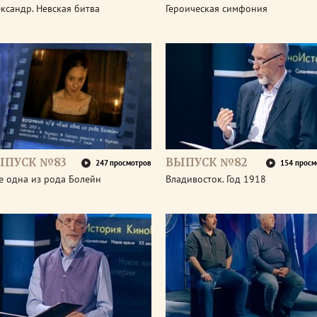
ксандр. Невская битва
Героическая симфония
ЫПУСК №83
ВЫПУСК №82
247 просмотров
154 просм
е одна из рода Болейн
Владивосток. Год 1918