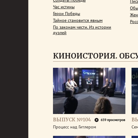
Солдаты Победы
Пис
Час истины
Обы
Герои Победы
Жен
Тайное становится явным
Рос
По законам чести. Из истории
дуэлей
КИНОИСТОРИЯ. ОБ
ВЫПУСК №104
В
659 просмотров
Процесс над Гитлером
Се