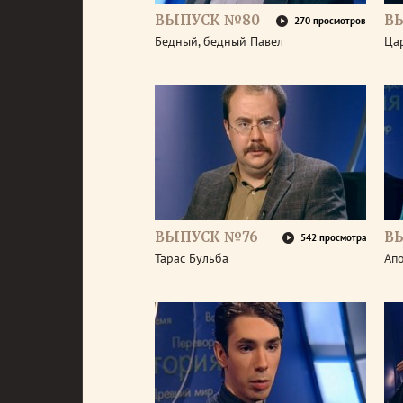
ВЫПУСК №80
В
270 просмотров
Бедный, бедный Павел
Ца
ВЫПУСК №76
В
542 просмотра
Тарас Бульба
Ап