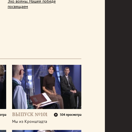
Эхо войны. Нашей победе
посвящаем
ВЫПУСК №101
отра
504 просмотра
Мы из Кронштадта