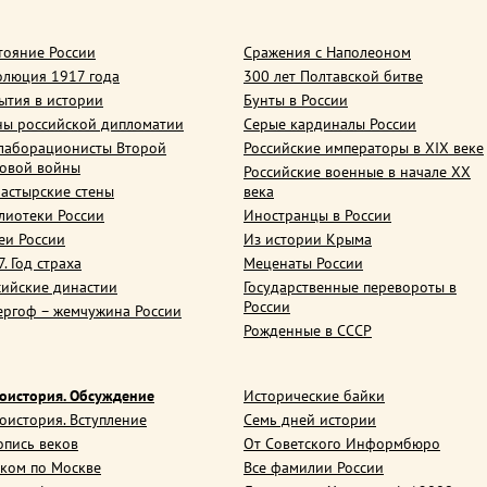
тояние России
Сражения с Наполеоном
олюция 1917 года
300 лет Полтавской битве
ытия в истории
Бунты в России
ны российской дипломатии
Серые кардиналы России
лаборационисты Второй
Российские императоры в XIX веке
овой войны
Российские военные в начале ХХ
астырские стены
века
лиотеки России
Иностранцы в России
еи России
Из истории Крыма
. Год страха
Меценаты России
сийские династии
Государственные перевороты в
России
ергоф – жемчужина России
Рожденные в СССР
оистория. Обсуждение
Исторические байки
оистория. Вступление
Семь дней истории
опись веков
От Советского Информбюро
ком по Москве
Все фамилии России