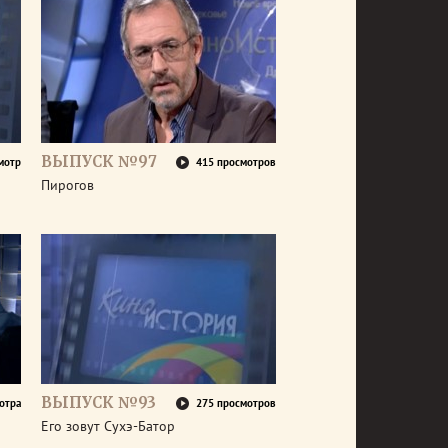
ВЫПУСК №97
мотр
415 просмотров
Пирогов
ВЫПУСК №93
отра
275 просмотров
Его зовут Сухэ-Батор