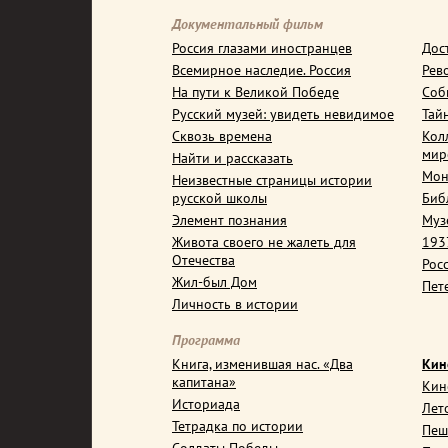
Документальный фильм
Россия глазами иностранцев
Дос
Всемирное наследие. Россия
Рев
На пути к Великой Победе
Соб
Русский музей: увидеть невидимое
Тай
Сквозь времена
Кол
мир
Найти и рассказать
Мон
Неизвестные страницы истории
русской школы
Биб
Элемент познания
Муз
Живота своего не жалеть для
1937
Отечества
Рос
Жил-был Дом
Пет
Личность в истории
Программа
Книга, изменившая нас. «Два
Кин
капитана»
Кин
Историада
Лет
Тетрадка по истории
Пеш