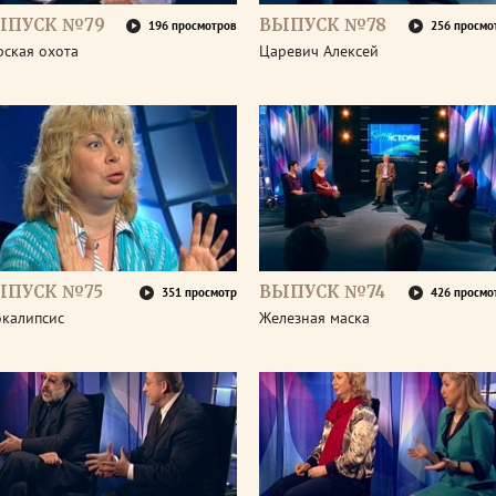
ЫПУСК №79
ВЫПУСК №78
196 просмотров
256 просмо
рская охота
Царевич Алексей
ЫПУСК №75
ВЫПУСК №74
351 просмотр
426 просмо
окалипсис
Железная маска