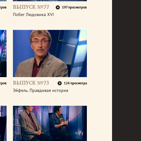
ВЫПУСК №77
тров
197 просмотров
Побег Людовика XVI
ВЫПУСК №73
тров
124 просмотра
Эйфель. Правдивая история