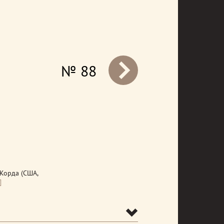
№ 88
prev
 Корда (США,
]