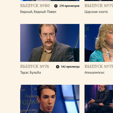
ВЫПУСК №80
ВЫПУСК №7
270 просмотров
Бедный, бедный Павел
Царская охота
ВЫПУСК №76
ВЫПУСК №7
542 просмотра
Тарас Бульба
Апокалипсис