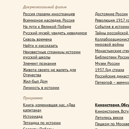
Документальный фильм
Россия глазами иностранцев
Достояние России
Всемирное наследие. Россия
Революция 1917 г
На пути к Великой Победе
События в истори
Русский музей: увидеть невидимое
Тайны российской
Сквозь времена
Коллаборационис
мировой войны
Найти и рассказать
Монастырские сте
Неизвестные страницы истории
русской школы
Библиотеки Росси
Элемент познания
Музеи России
Живота своего не жалеть для
1937. Год страха
Отечества
Российские динас
Жил-был Дом
Петергоф – жемчу
Личность в истории
Программа
Книга, изменившая нас. «Два
Киноистория. Обс
капитана»
Киноистория. Вст
Историада
Летопись веков
Тетрадка по истории
Пешком по Москв