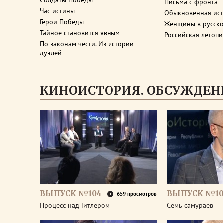
Солдаты Победы
Письма с фронта
Час истины
Обыкновенная ис
Герои Победы
Женщины в русско
Тайное становится явным
Российская летопи
По законам чести. Из истории
дуэлей
КИНОИСТОРИЯ. ОБСУЖДЕН
ВЫПУСК №104
ВЫПУСК №10
659 просмотров
Процесс над Гитлером
Семь самураев