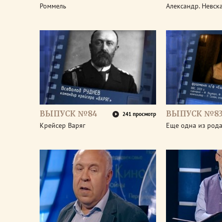
Роммель
Александр. Невск
ВЫПУСК №84
ВЫПУСК №8
241 просмотр
Крейсер Варяг
Еще одна из род