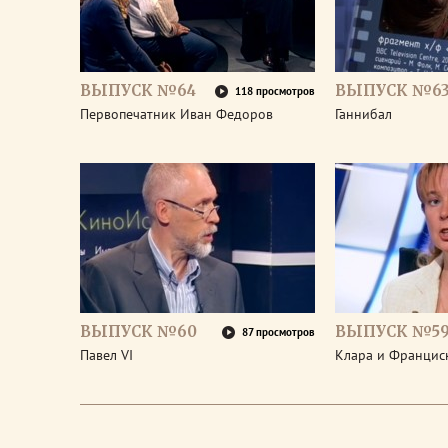
ВЫПУСК №64
ВЫПУСК №6
118 просмотров
Первопечатник Иван Федоров
Ганнибал
ВЫПУСК №60
ВЫПУСК №5
87 просмотров
Павел VI
Клара и Франциск