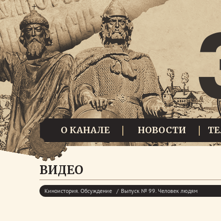
О КАНАЛЕ
НОВОСТИ
Т
ВИДЕО
Киноистория. Обсуждение
Выпуск № 99. Человек людям