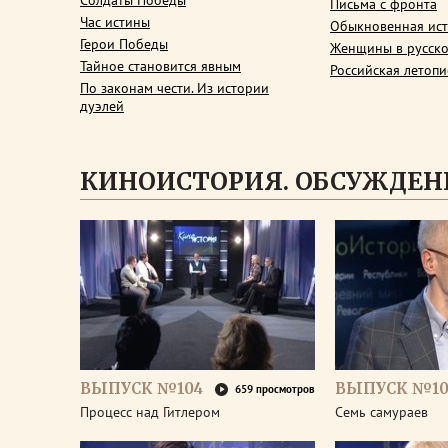
Солдаты Победы
Письма с фронта
Час истины
Обыкновенная ис
Герои Победы
Женщины в русско
Тайное становится явным
Российская летопи
По законам чести. Из истории
дуэлей
КИНОИСТОРИЯ. ОБСУЖДЕН
ВЫПУСК №104
ВЫПУСК №10
659 просмотров
Процесс над Гитлером
Семь самураев