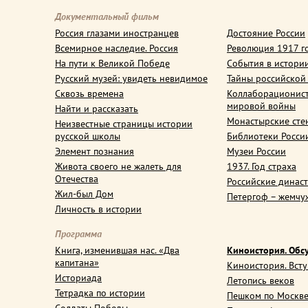
Документальный фильм
Россия глазами иностранцев
Достояние России
Всемирное наследие. Россия
Революция 1917 г
На пути к Великой Победе
События в истори
Русский музей: увидеть невидимое
Тайны российской
Сквозь времена
Коллаборационис
мировой войны
Найти и рассказать
Монастырские сте
Неизвестные страницы истории
русской школы
Библиотеки Росси
Элемент познания
Музеи России
Живота своего не жалеть для
1937. Год страха
Отечества
Российские динас
Жил-был Дом
Петергоф – жемчу
Личность в истории
Программа
Книга, изменившая нас. «Два
Киноистория. Обс
капитана»
Киноистория. Вст
Историада
Летопись веков
Тетрадка по истории
Пешком по Москв