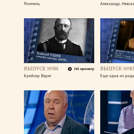
Роммель
Александр. Невск
ВЫПУСК №84
ВЫПУСК №8
241 просмотр
Крейсер Варяг
Еще одна из род