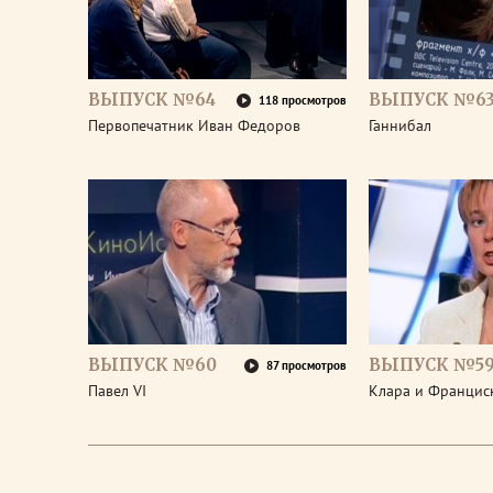
ВЫПУСК №64
ВЫПУСК №6
118 просмотров
Первопечатник Иван Федоров
Ганнибал
ВЫПУСК №60
ВЫПУСК №5
87 просмотров
Павел VI
Клара и Франциск