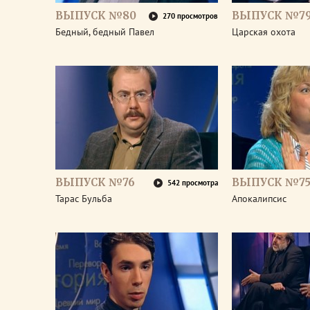
ВЫПУСК №80
ВЫПУСК №7
270 просмотров
Бедный, бедный Павел
Царская охота
ВЫПУСК №76
ВЫПУСК №7
542 просмотра
Тарас Бульба
Апокалипсис