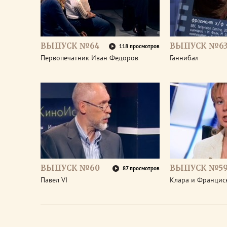
ВЫПУСК №64
ВЫПУСК №6
118 просмотров
Первопечатник Иван Федоров
Ганнибал
ВЫПУСК №60
ВЫПУСК №5
87 просмотров
Павел VI
Клара и Франциск