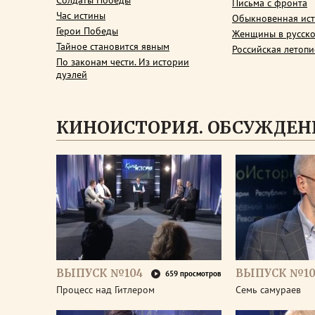
Солдаты Победы
Письма с фронта
Час истины
Обыкновенная ис
Герои Победы
Женщины в русско
Тайное становится явным
Российская летопи
По законам чести. Из истории
дуэлей
КИНОИСТОРИЯ. ОБСУЖДЕН
ВЫПУСК №104
ВЫПУСК №10
659 просмотров
Процесс над Гитлером
Семь самураев