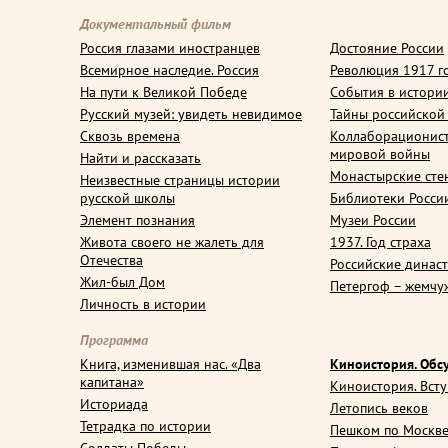
Документальный фильм
Россия глазами иностранцев
Достояние России
Всемирное наследие. Россия
Революция 1917 г
На пути к Великой Победе
События в истори
Русский музей: увидеть невидимое
Тайны российской
Сквозь времена
Коллаборационис
мировой войны
Найти и рассказать
Монастырские сте
Неизвестные страницы истории
русской школы
Библиотеки Росси
Элемент познания
Музеи России
Живота своего не жалеть для
1937. Год страха
Отечества
Российские динас
Жил-был Дом
Петергоф – жемчу
Личность в истории
Программа
Книга, изменившая нас. «Два
Киноистория. Обс
капитана»
Киноистория. Вст
Историада
Летопись веков
Тетрадка по истории
Пешком по Москв