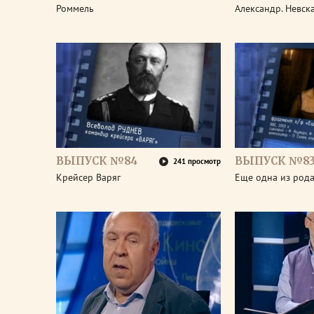
Роммель
Александр. Невск
ВЫПУСК №84
ВЫПУСК №8
241 просмотр
Крейсер Варяг
Еще одна из род