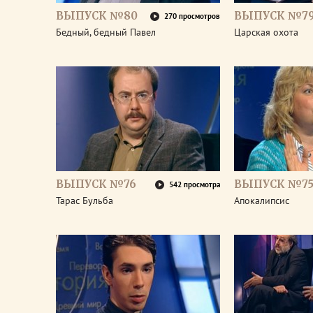
ВЫПУСК №80
ВЫПУСК №7
270 просмотров
Бедный, бедный Павел
Царская охота
ВЫПУСК №76
ВЫПУСК №7
542 просмотра
Тарас Бульба
Апокалипсис