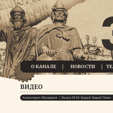
О КАНАЛЕ
НОВОСТИ
Т
ВИДЕО
Киноистория. Обсуждение
Выпуск № 80. Бедный, бедный Павел