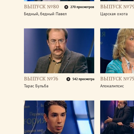
ВЫПУСК №80
ВЫПУСК №7
270 просмотров
Бедный, бедный Павел
Царская охота
ВЫПУСК №76
ВЫПУСК №7
542 просмотра
Тарас Бульба
Апокалипсис