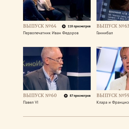
ВЫПУСК №64
ВЫПУСК №6
118 просмотров
Первопечатник Иван Федоров
Ганнибал
ВЫПУСК №60
ВЫПУСК №5
87 просмотров
Павел VI
Клара и Франциск