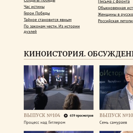
Солдаты Победы
Письма с фронта
Час истины
Обыкновенная ис
Герои Победы
Женщины в русско
Тайное становится явным
Российская летопи
По законам чести. Из истории
дуэлей
КИНОИСТОРИЯ. ОБСУЖДЕН
ВЫПУСК №104
ВЫПУСК №10
659 просмотров
Процесс над Гитлером
Семь самураев