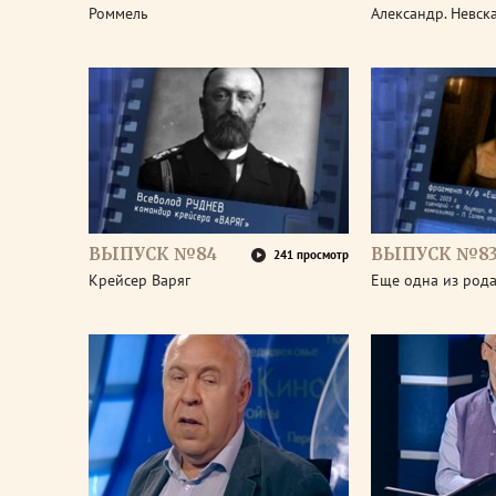
Роммель
Александр. Невск
ВЫПУСК №84
ВЫПУСК №8
241 просмотр
Крейсер Варяг
Еще одна из род