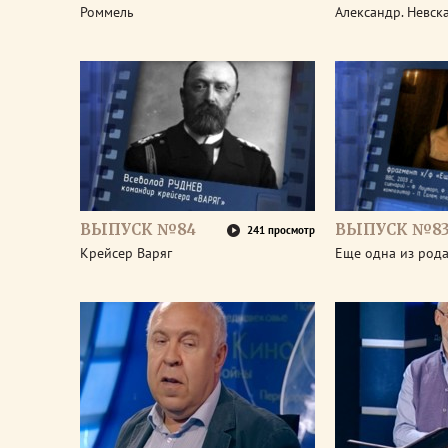
Роммель
Александр. Невск
ВЫПУСК №84
ВЫПУСК №8
241 просмотр
Крейсер Варяг
Еще одна из род