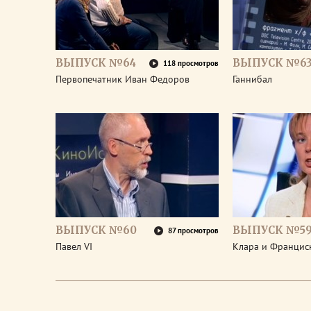
ВЫПУСК №64
ВЫПУСК №6
118 просмотров
Первопечатник Иван Федоров
Ганнибал
ВЫПУСК №60
ВЫПУСК №5
87 просмотров
Павел VI
Клара и Франциск