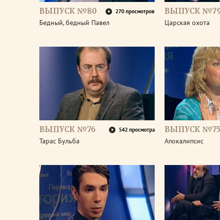
ВЫПУСК №80
ВЫПУСК №7
270 просмотров
Бедный, бедный Павел
Царская охота
ВЫПУСК №76
ВЫПУСК №7
542 просмотра
Тарас Бульба
Апокалипсис