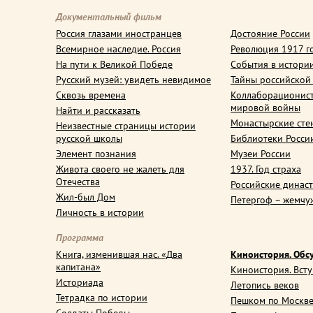
Документальный фильм
Россия глазами иностранцев
Достояние России
Всемирное наследие. Россия
Революция 1917 г
На пути к Великой Победе
События в истори
Русский музей: увидеть невидимое
Тайны российской
Сквозь времена
Коллаборационис
мировой войны
Найти и рассказать
Монастырские сте
Неизвестные страницы истории
русской школы
Библиотеки Росси
Элемент познания
Музеи России
Живота своего не жалеть для
1937. Год страха
Отечества
Российские динас
Жил-был Дом
Петергоф – жемчу
Личность в истории
Программа
Книга, изменившая нас. «Два
Киноистория. Обс
капитана»
Киноистория. Вст
Историада
Летопись веков
Тетрадка по истории
Пешком по Москв