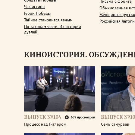
Солдаты Победы
Письма с фронта
Час истины
Обыкновенная ис
Герои Победы
Женщины в русско
Тайное становится явным
Российская летопи
По законам чести. Из истории
дуэлей
КИНОИСТОРИЯ. ОБСУЖДЕН
ВЫПУСК №104
ВЫПУСК №10
659 просмотров
Процесс над Гитлером
Семь самураев