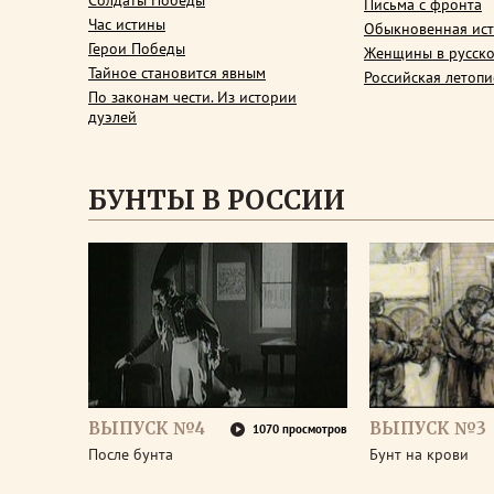
Солдаты Победы
Письма с фронта
Час истины
Обыкновенная ис
Герои Победы
Женщины в русско
Тайное становится явным
Российская летопи
По законам чести. Из истории
дуэлей
БУНТЫ В РОССИИ
ВЫПУСК №4
ВЫПУСК №3
1070 просмотров
После бунта
Бунт на крови