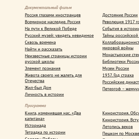
Документальный фильм
Россия глазами иностранцев
Достояние России
Всемирное наследие. Россия
Революция 1917 г
На пути к Великой Победе
События в истори
Русский музей: увидеть невидимое
Тайны российской
Сквозь времена
Коллаборационис
мировой войны
Найти и рассказать
Монастырские сте
Неизвестные страницы истории
русской школы
Библиотеки Росси
Элемент познания
Музеи России
Живота своего не жалеть для
1937. Год страха
Отечества
Российские динас
Жил-был Дом
Петергоф – жемчу
Личность в истории
Программа
Книга, изменившая нас. «Два
Киноистория. Обс
капитана»
Киноистория. Вст
Историада
Летопись веков
Тетрадка по истории
Пешком по Москв