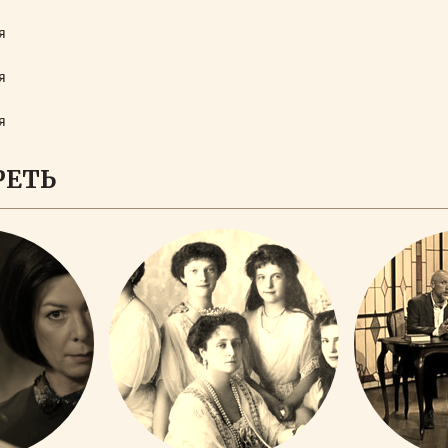
я
я
я
РЕТЬ