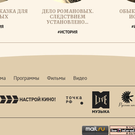
КАЗКА ДЛЯ
ДЕЛО РОМАНОВЫХ.
ОБЫК
ЛЫХ
СЛЕДСТВИЕМ
И
УСТАНОВЛЕНО...
ИЯ
#
#ИСТОРИЯ
мма
Программы
Фильмы
Видео
nastroykino
tvhdl
mymusictv