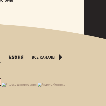
ИСТОРИЯ
rusnight
kuhnyatv
all-
channels