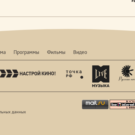
#
мма
Программы
Фильмы
Видео
nastroykino
tvhdl
mymusictv
льных данных