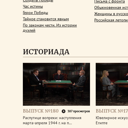
Солдаты Победы
Письма с фронта
Час истины
Обыкновенная ис
Герои Победы
Женщины в русско
Тайное становится явным
Российская летопи
По законам чести. Из истории
дуэлей
ИСТОРИАДА
ВЫПУСК №180
ВЫПУСК №17
387 просмотров
Распутице вопреки: наступления
Ювелирное искус
марта-апреля 1944 г. на п…
Египте