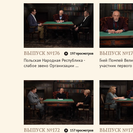
ВЫПУСК №176
ВЫПУСК №17
197 просмотров
Польская Народная Республика -
Гней Помпей Вели
слабое звено Организации …
участник первог
ВЫПУСК №172
ВЫПУСК №17
157 просмотров