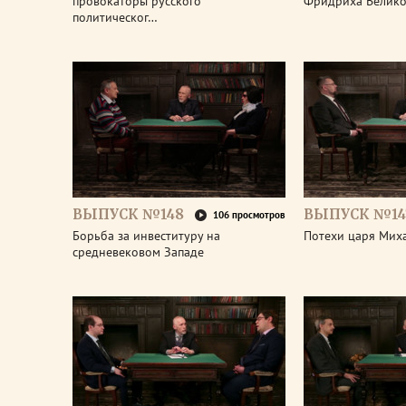
провокаторы русского
Фридриха Велико
политическог…
ВЫПУСК №148
ВЫПУСК №14
106 просмотров
Борьба за инвеституру на
Потехи царя Мих
средневековом Западе