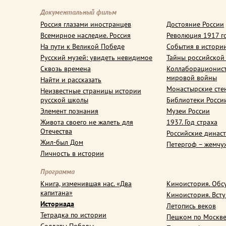
Документальный фильм
Россия глазами иностранцев
Достояние России
Всемирное наследие. Россия
Революция 1917 г
На пути к Великой Победе
События в истори
Русский музей: увидеть невидимое
Тайны российской
Сквозь времена
Коллаборационис
мировой войны
Найти и рассказать
Монастырские сте
Неизвестные страницы истории
русской школы
Библиотеки Росси
Элемент познания
Музеи России
Живота своего не жалеть для
1937. Год страха
Отечества
Российские динас
Жил-был Дом
Петергоф – жемчу
Личность в истории
Программа
Книга, изменившая нас. «Два
Киноистория. Обс
капитана»
Киноистория. Вст
Историада
Летопись веков
Тетрадка по истории
Пешком по Москв