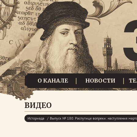
О КАНАЛЕ
НОВОСТИ
Т
ВИДЕО
Историада
Выпуск № 180. Распутице вопреки: наступления марта