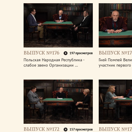
ВЫПУСК №176
ВЫПУСК №17
197 просмотров
Польская Народная Республика -
Гней Помпей Вели
слабое звено Организации …
участник первог
ВЫПУСК №172
ВЫПУСК №17
157 просмотров