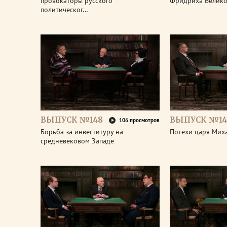
провокаторы русского
Фридриха Велико
политическог…
ВЫПУСК №148
ВЫПУСК №14
106 просмотров
Борьба за инвеституру на
Потехи царя Мих
средневековом Западе