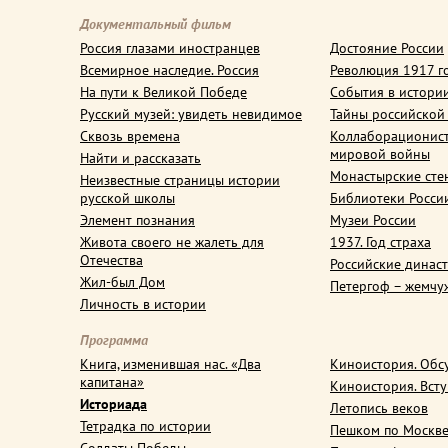
Документальный фильм
Россия глазами иностранцев
Достояние России
Всемирное наследие. Россия
Революция 1917 г
На пути к Великой Победе
События в истори
Русский музей: увидеть невидимое
Тайны российской
Сквозь времена
Коллаборационис
мировой войны
Найти и рассказать
Монастырские сте
Неизвестные страницы истории
русской школы
Библиотеки Росси
Элемент познания
Музеи России
Живота своего не жалеть для
1937. Год страха
Отечества
Российские динас
Жил-был Дом
Петергоф – жемчу
Личность в истории
Программа
Книга, изменившая нас. «Два
Киноистория. Обс
капитана»
Киноистория. Вст
Историада
Летопись веков
Тетрадка по истории
Пешком по Москв