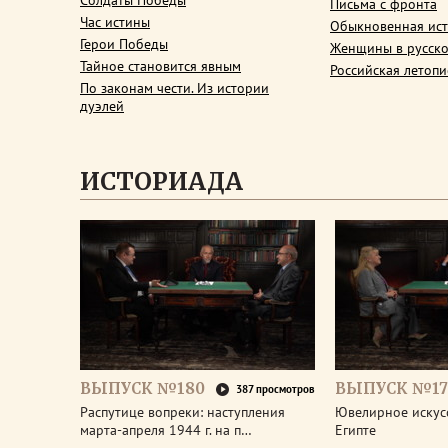
Солдаты Победы
Письма с фронта
Час истины
Обыкновенная ис
Герои Победы
Женщины в русско
Тайное становится явным
Российская летопи
По законам чести. Из истории
дуэлей
ИСТОРИАДА
ВЫПУСК №180
ВЫПУСК №17
387 просмотров
Распутице вопреки: наступления
Ювелирное искус
марта-апреля 1944 г. на п…
Египте