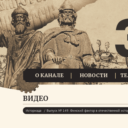
О КАНАЛЕ
НОВОСТИ
Т
ВИДЕО
Историада
Выпуск № 149. Финский фактор в отечественной ист