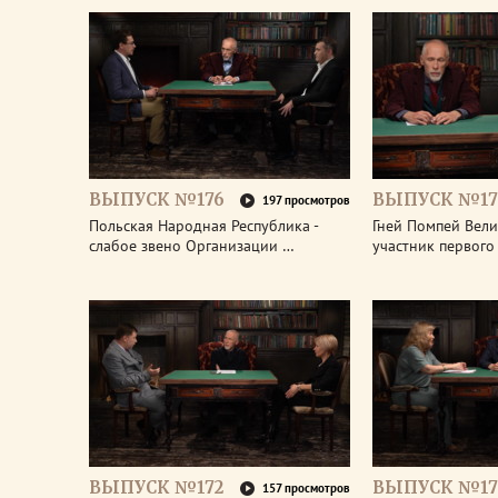
ВЫПУСК №176
ВЫПУСК №17
197 просмотров
Польская Народная Республика -
Гней Помпей Вели
слабое звено Организации …
участник первог
ВЫПУСК №172
ВЫПУСК №17
157 просмотров