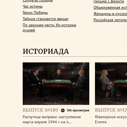
Солдаты Победы
Письма с фронта
Час истины
Обыкновенная ис
Герои Победы
Женщины в русско
Тайное становится явным
Российская летопи
По законам чести. Из истории
дуэлей
ИСТОРИАДА
ВЫПУСК №180
ВЫПУСК №17
386 просмотров
Распутице вопреки: наступления
Ювелирное искус
марта-апреля 1944 г. на п…
Египте