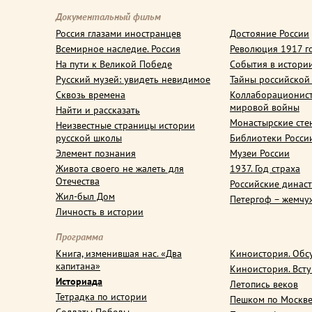
Документальный фильм
Россия глазами иностранцев
Достояние России
Всемирное наследие. Россия
Революция 1917 г
На пути к Великой Победе
События в истори
Русский музей: увидеть невидимое
Тайны российской
Сквозь времена
Коллаборационис
мировой войны
Найти и рассказать
Монастырские сте
Неизвестные страницы истории
русской школы
Библиотеки Росси
Элемент познания
Музеи России
Живота своего не жалеть для
1937. Год страха
Отечества
Российские динас
Жил-был Дом
Петергоф – жемчу
Личность в истории
Программа
Книга, изменившая нас. «Два
Киноистория. Обс
капитана»
Киноистория. Вст
Историада
Летопись веков
Тетрадка по истории
Пешком по Москв