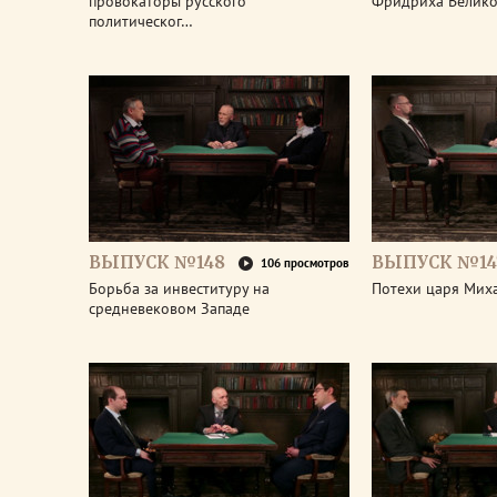
провокаторы русского
Фридриха Велико
политическог…
ВЫПУСК №148
ВЫПУСК №14
106 просмотров
Борьба за инвеституру на
Потехи царя Мих
средневековом Западе