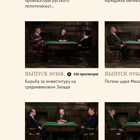
провокаторы русского
Фридриха Велико
политическог…
ВЫПУСК №148
ВЫПУСК №14
106 просмотров
Борьба за инвеституру на
Потехи царя Мих
средневековом Западе