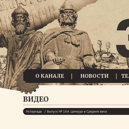
О КАНАЛЕ
НОВОСТИ
Т
ВИДЕО
Историада
Выпуск № 164. Цензура в Средние века