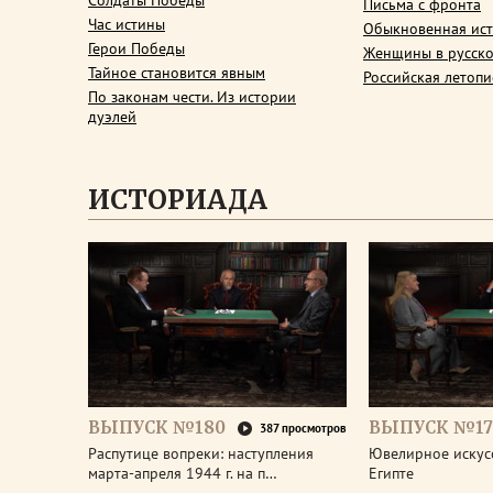
Солдаты Победы
Письма с фронта
Час истины
Обыкновенная ис
Герои Победы
Женщины в русско
Тайное становится явным
Российская летопи
По законам чести. Из истории
дуэлей
ИСТОРИАДА
ВЫПУСК №180
ВЫПУСК №17
387 просмотров
Распутице вопреки: наступления
Ювелирное искус
марта-апреля 1944 г. на п…
Египте