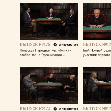
ВЫПУСК №176
ВЫПУСК №17
197 просмотров
Польская Народная Республика -
Гней Помпей Вели
слабое звено Организации …
участник первог
ВЫПУСК №172
ВЫПУСК №17
157 просмотров