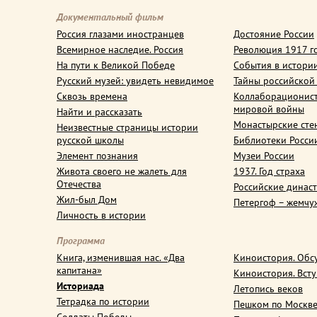
Документальный фильм
Россия глазами иностранцев
Достояние России
Всемирное наследие. Россия
Революция 1917 г
На пути к Великой Победе
События в истори
Русский музей: увидеть невидимое
Тайны российской
Сквозь времена
Коллаборационис
мировой войны
Найти и рассказать
Монастырские сте
Неизвестные страницы истории
русской школы
Библиотеки Росси
Элемент познания
Музеи России
Живота своего не жалеть для
1937. Год страха
Отечества
Российские динас
Жил-был Дом
Петергоф – жемчу
Личность в истории
Программа
Книга, изменившая нас. «Два
Киноистория. Обс
капитана»
Киноистория. Вст
Историада
Летопись веков
Тетрадка по истории
Пешком по Москв