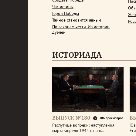
Солдаты Победы
Пис
Час истины
Обы
Герои Победы
Жен
Тайное становится явным
Рос
По законам чести. Из истории
дуэлей
ИСТОРИАДА
ВЫПУСК №180
В
386 просмотров
Распутице вопреки: наступления
Юв
марта-апреля 1944 г. на п…
Еги