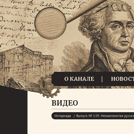
О КАНАЛЕ
НОВОС
ВИДЕО
Историада
Выпуск № 139. Незнаменитая русско