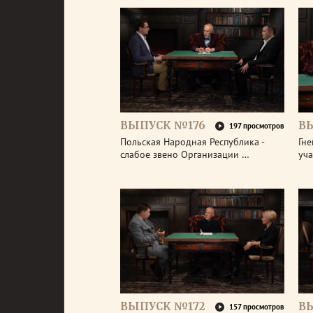
ВЫПУСК №176
В
197 просмотров
Польская Народная Республика -
Гне
слабое звено Организации …
уч
ВЫПУСК №172
В
157 просмотров