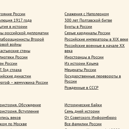
тояние России
Сражения с Наполеоном
олюция 1917 года
300 лет Полтавской битве
ытия в истории
Бунты в России
ны российской дипломатии
Серые кардиналы России
лаборационисты Второй
Российские императоры в XIX веке
овой войны
Российские военные в начале ХХ
астырские стены
века
лиотеки России
Иностранцы в России
еи России
Из истории Крыма
. Год страха
Меценаты России
сийские династии
Государственные перевороты в
России
ергоф – жемчужина России
Рожденные в СССР
оистория. Обсуждение
Исторические байки
оистория. Вступление
Семь дней истории
опись веков
От Советского Информбюро
ком по Москве
Все фамилии России