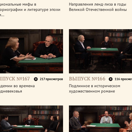
циональные мифы в
Направления ленд-лиза в годы
ториографии и литературе эпохи
Великой Отечественной войны
м…
ЫПУСК №167
ВЫПУСК №166
217 просмотров
116 просмо
идемии во времена
Подлинное в историческом
едневековья
художественном романе