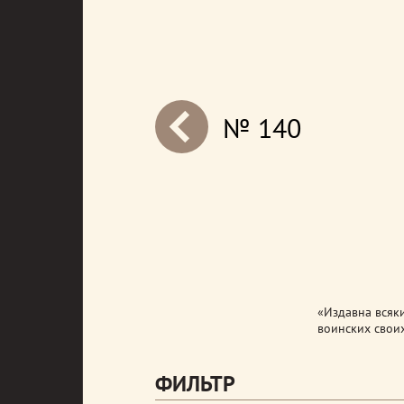
№ 140
next
«Издавна всяки
воинских своих
ФИЛЬТР