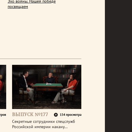
Эхо войны. Нашей победе
посвящаем
ВЫПУСК №177
тров
154 просмотра
Секретные сотрудники спецслужб
Российской империи накану…