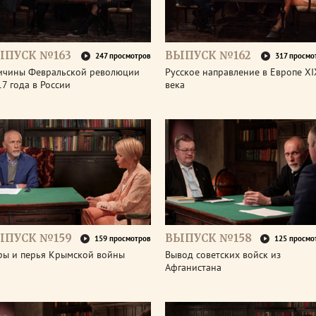
ЫПУСК №163
ВЫПУСК №162
247 просмотров
317 просмо
ичины Февральской революции
Русское направление в Европе XI
7 года в России
века
ЫПУСК №159
ВЫПУСК №158
159 просмотров
125 просмо
ры и перья Крымской войны
Вывод советских войск из
Афганистана