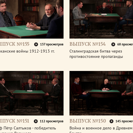
ЫПУСК №155
ВЫПУСК №154
137 просмотров
68 просмо
канские войны 1912-1913 гг.
Сталинградская битва через
противостояние пропаганды
ЫПУСК №151
ВЫПУСК №150
112 просмотров
145 просмо
ф Пётр Салтыков - победитель
Война и военное дело в Древнем