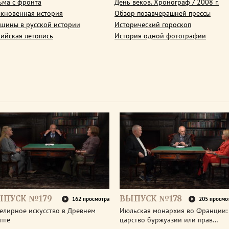
ьма с фронта
День веков. Хронограф / 2008 г.
кновенная история
Обзор позавчерашней прессы
щины в русской истории
Исторический гороскоп
сийская летопись
История одной фотографии
ЫПУСК №179
ВЫПУСК №178
162 просмотра
205 просмо
елирное искусство в Древнем
Июльская монархия во Франции:
пте
царство буржуазии или прав…