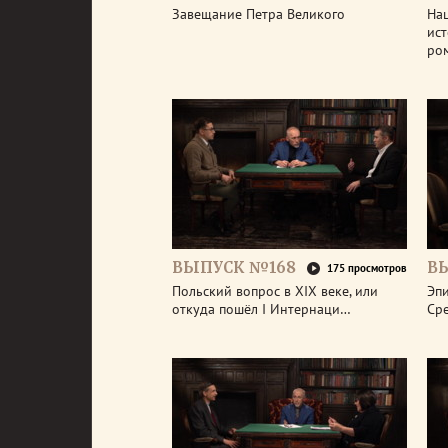
Завещание Петра Великого
На
ис
ро
ВЫПУСК №168
В
175 просмотров
Польский вопрос в XIX веке, или
Эп
откуда пошёл I Интернаци…
Ср