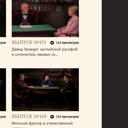
ВЫПУСК №153
тров
116 просмотров
Дэвид Уркварт- английский русофоб
и сочинитель лживых се…
ВЫПУСК №149
тров
116 просмотров
Финский фактор в отечественной