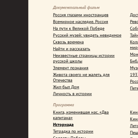
Документальный фильм
Россия глазами иностранцев
Дос
Всемирное наследие. Россия
Рев
На пути к Великой Победе
Соб
Русский музей: увидеть невидимое
Тай
Сквозь времена
Кол
мир
Найти и рассказать
Мон
Неизвестные страницы истории
русской школы
Биб
Элемент познания
Муз
Живота своего не жалеть для
1937
Отечества
Рос
Жил-был Дом
Пет
Личность в истории
Программа
Книга, изменившая нас. «Два
Кин
капитана»
Кин
Историада
Лет
Тетрадка по истории
Пеш