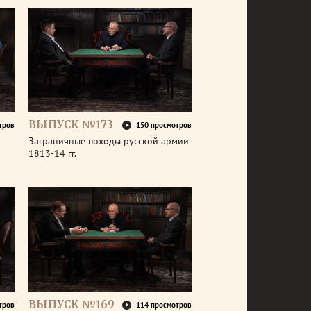
ВЫПУСК №173
тров
150 просмотров
Заграничные походы русской армии
1813-14 гг.
ВЫПУСК №169
тров
114 просмотров