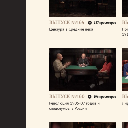
ВЫПУСК №164
В
137 просмотров
Цензура в Средние века
Пр
191
ВЫПУСК №160
В
196 просмотров
Революция 1905-07 годов и
Ли
спецслужбы в России