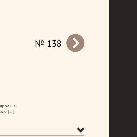
№ 138
prev
народы в
было
[…]