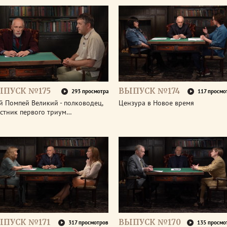
ЫПУСК №175
ВЫПУСК №174
293 просмотра
117 просмо
й Помпей Великий - полководец,
Цензура в Новое время
астник первого триум…
ЫПУСК №171
ВЫПУСК №170
317 просмотров
135 просмо