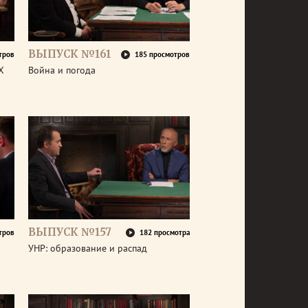
ВЫПУСК №161
тров
185 просмотров
X
Война и погода
ВЫПУСК №157
тров
182 просмотра
УНР: образование и распад