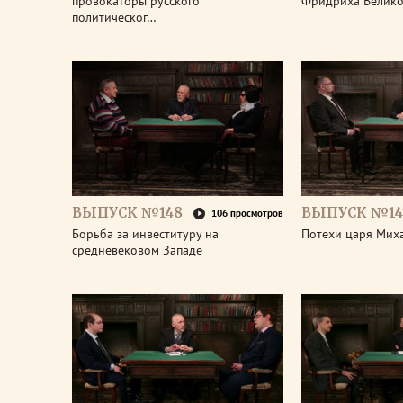
провокаторы русского
Фридриха Велико
политическог…
ВЫПУСК №148
ВЫПУСК №14
106 просмотров
Борьба за инвеституру на
Потехи царя Мих
средневековом Западе