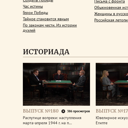
Солдаты Победы
Письма с фронта
Час истины
Обыкновенная ис
Герои Победы
Женщины в русско
Тайное становится явным
Российская летопи
По законам чести. Из истории
дуэлей
ИСТОРИАДА
ВЫПУСК №180
ВЫПУСК №17
386 просмотров
Распутице вопреки: наступления
Ювелирное искус
марта-апреля 1944 г. на п…
Египте