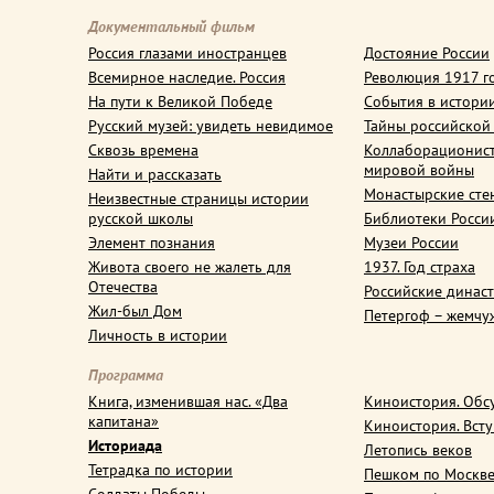
Документальный фильм
Россия глазами иностранцев
Достояние России
Всемирное наследие. Россия
Революция 1917 г
На пути к Великой Победе
События в истори
Русский музей: увидеть невидимое
Тайны российской
Сквозь времена
Коллаборационис
мировой войны
Найти и рассказать
Монастырские сте
Неизвестные страницы истории
русской школы
Библиотеки Росси
Элемент познания
Музеи России
Живота своего не жалеть для
1937. Год страха
Отечества
Российские динас
Жил-был Дом
Петергоф – жемчу
Личность в истории
Программа
Книга, изменившая нас. «Два
Киноистория. Обс
капитана»
Киноистория. Вст
Историада
Летопись веков
Тетрадка по истории
Пешком по Москв