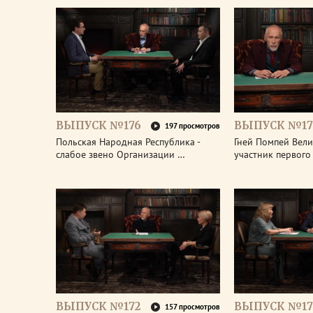
ВЫПУСК №176
ВЫПУСК №17
197 просмотров
Польская Народная Республика -
Гней Помпей Вели
слабое звено Организации …
участник первог
ВЫПУСК №172
ВЫПУСК №17
157 просмотров