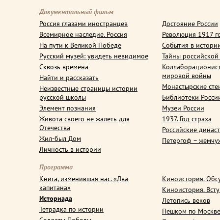
Документальный фильм
Россия глазами иностранцев
Достояние России
Всемирное наследие. Россия
Революция 1917 г
На пути к Великой Победе
События в истори
Русский музей: увидеть невидимое
Тайны российской
Сквозь времена
Коллаборационис
мировой войны
Найти и рассказать
Монастырские сте
Неизвестные страницы истории
русской школы
Библиотеки Росси
Элемент познания
Музеи России
Живота своего не жалеть для
1937. Год страха
Отечества
Российские динас
Жил-был Дом
Петергоф – жемчу
Личность в истории
Программа
Книга, изменившая нас. «Два
Киноистория. Обс
капитана»
Киноистория. Вст
Историада
Летопись веков
Тетрадка по истории
Пешком по Москв