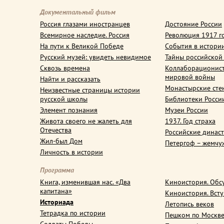
Документальный фильм
Россия глазами иностранцев
Достояние России
Всемирное наследие. Россия
Революция 1917 г
На пути к Великой Победе
События в истори
Русский музей: увидеть невидимое
Тайны российской
Сквозь времена
Коллаборационис
мировой войны
Найти и рассказать
Монастырские сте
Неизвестные страницы истории
русской школы
Библиотеки Росси
Элемент познания
Музеи России
Живота своего не жалеть для
1937. Год страха
Отечества
Российские динас
Жил-был Дом
Петергоф – жемчу
Личность в истории
Программа
Книга, изменившая нас. «Два
Киноистория. Обс
капитана»
Киноистория. Вст
Историада
Летопись веков
Тетрадка по истории
Пешком по Москв