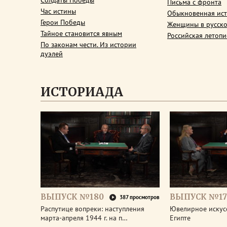
Солдаты Победы
Письма с фронта
Час истины
Обыкновенная ис
Герои Победы
Женщины в русско
Тайное становится явным
Российская летопи
По законам чести. Из истории
дуэлей
ИСТОРИАДА
ВЫПУСК №180
ВЫПУСК №17
387 просмотров
Распутице вопреки: наступления
Ювелирное искус
марта-апреля 1944 г. на п…
Египте