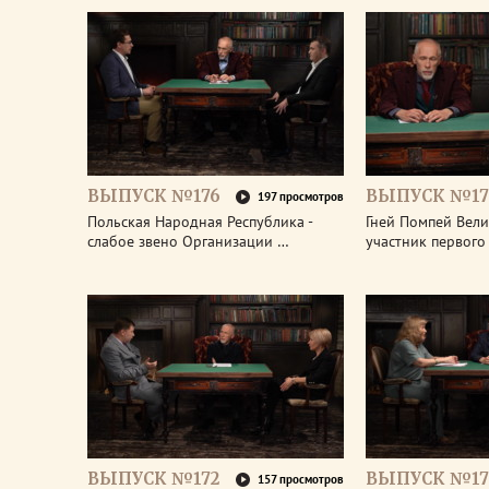
ВЫПУСК №176
ВЫПУСК №17
197 просмотров
Польская Народная Республика -
Гней Помпей Вели
слабое звено Организации …
участник первог
ВЫПУСК №172
ВЫПУСК №17
157 просмотров