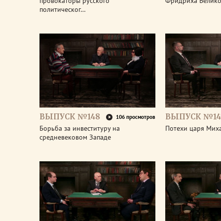
провокаторы русского
Фридриха Велико
политическог…
ВЫПУСК №148
ВЫПУСК №14
106 просмотров
Борьба за инвеституру на
Потехи царя Мих
средневековом Западе