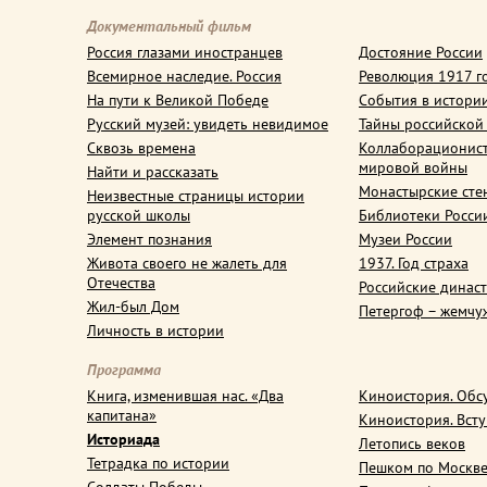
Документальный фильм
Россия глазами иностранцев
Достояние России
Всемирное наследие. Россия
Революция 1917 г
На пути к Великой Победе
События в истори
Русский музей: увидеть невидимое
Тайны российской
Сквозь времена
Коллаборационис
мировой войны
Найти и рассказать
Монастырские сте
Неизвестные страницы истории
русской школы
Библиотеки Росси
Элемент познания
Музеи России
Живота своего не жалеть для
1937. Год страха
Отечества
Российские динас
Жил-был Дом
Петергоф – жемчу
Личность в истории
Программа
Книга, изменившая нас. «Два
Киноистория. Обс
капитана»
Киноистория. Вст
Историада
Летопись веков
Тетрадка по истории
Пешком по Москв