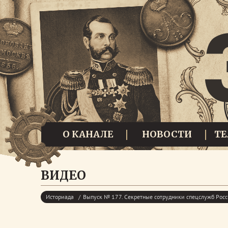
О КАНАЛЕ
НОВОСТИ
Т
ВИДЕО
Историада
Выпуск № 177. Секретные сотрудники спецслужб Рос