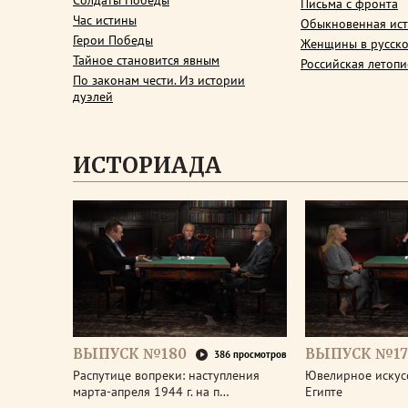
Солдаты Победы
Письма с фронта
Час истины
Обыкновенная ис
Герои Победы
Женщины в русско
Тайное становится явным
Российская летопи
По законам чести. Из истории
дуэлей
ИСТОРИАДА
ВЫПУСК №180
ВЫПУСК №17
386 просмотров
Распутице вопреки: наступления
Ювелирное искус
марта-апреля 1944 г. на п…
Египте