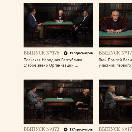
ВЫПУСК №176
ВЫПУСК №17
197 просмотров
Польская Народная Республика -
Гней Помпей Вели
слабое звено Организации …
участник первог
ВЫПУСК №172
ВЫПУСК №17
157 просмотров