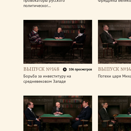
провокаторы русского
Фридриха Велико
политическог…
ВЫПУСК №148
ВЫПУСК №14
106 просмотров
Борьба за инвеституру на
Потехи царя Мих
средневековом Западе