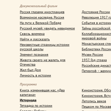
Документальный фильм
Россия глазами иностранцев
Достояние России
Всемирное наследие. Россия
Революция 1917 г
На пути к Великой Победе
События в истори
Русский музей: увидеть невидимое
Тайны российской
Сквозь времена
Коллаборационис
мировой войны
Найти и рассказать
Монастырские сте
Неизвестные страницы истории
русской школы
Библиотеки Росси
Элемент познания
Музеи России
Живота своего не жалеть для
1937. Год страха
Отечества
Российские динас
Жил-был Дом
Петергоф – жемчу
Личность в истории
Программа
Книга, изменившая нас. «Два
Киноистория. Обс
капитана»
Киноистория. Вст
Историада
Летопись веков
Тетрадка по истории
Пешком по Москв