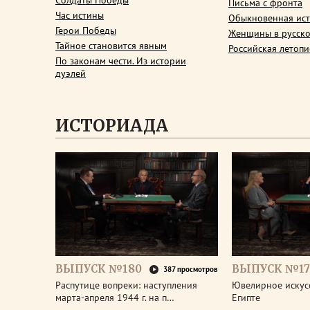
Солдаты Победы
Письма с фронта
Час истины
Обыкновенная ис
Герои Победы
Женщины в русско
Тайное становится явным
Российская летопи
По законам чести. Из истории
дуэлей
ИСТОРИАДА
ВЫПУСК №180
ВЫПУСК №17
387 просмотров
Распутице вопреки: наступления
Ювелирное искус
марта-апреля 1944 г. на п…
Египте