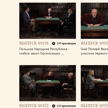
ВЫПУСК №176
ВЫПУСК №17
197 просмотров
Польская Народная Республика -
Гней Помпей Вели
слабое звено Организации …
участник первог
ВЫПУСК №172
ВЫПУСК №17
157 просмотров