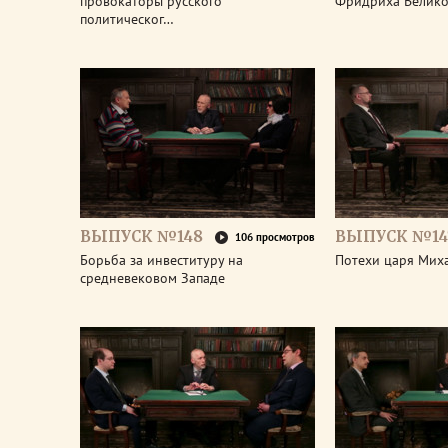
провокаторы русского
Фридриха Велико
политическог…
ВЫПУСК №148
ВЫПУСК №14
106 просмотров
Борьба за инвеституру на
Потехи царя Мих
средневековом Западе