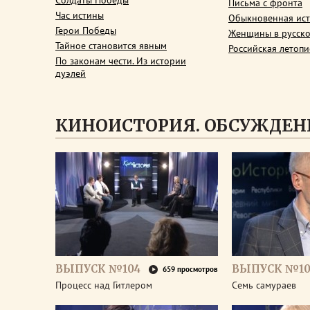
Солдаты Победы
Письма с фронта
Час истины
Обыкновенная ис
Герои Победы
Женщины в русско
Тайное становится явным
Российская летопи
По законам чести. Из истории
дуэлей
КИНОИСТОРИЯ. ОБСУЖДЕН
ВЫПУСК №104
ВЫПУСК №10
659 просмотров
Процесс над Гитлером
Семь самураев