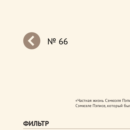
№ 66
next
«Частная жизнь Сэмюэля Пэпи
Сэмюэле Пэписе, который был
ФИЛЬТР