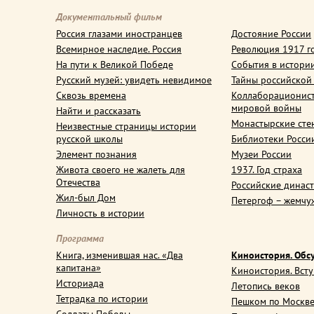
Документальный фильм
Россия глазами иностранцев
Достояние России
Всемирное наследие. Россия
Революция 1917 г
На пути к Великой Победе
События в истори
Русский музей: увидеть невидимое
Тайны российской
Сквозь времена
Коллаборационис
мировой войны
Найти и рассказать
Монастырские сте
Неизвестные страницы истории
русской школы
Библиотеки Росси
Элемент познания
Музеи России
Живота своего не жалеть для
1937. Год страха
Отечества
Российские динас
Жил-был Дом
Петергоф – жемчу
Личность в истории
Программа
Книга, изменившая нас. «Два
Киноистория. Обс
капитана»
Киноистория. Вст
Историада
Летопись веков
Тетрадка по истории
Пешком по Москв