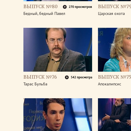
ВЫПУСК №80
ВЫПУСК №7
270 просмотров
Бедный, бедный Павел
Царская охота
ВЫПУСК №76
ВЫПУСК №7
542 просмотра
Тарас Бульба
Апокалипсис