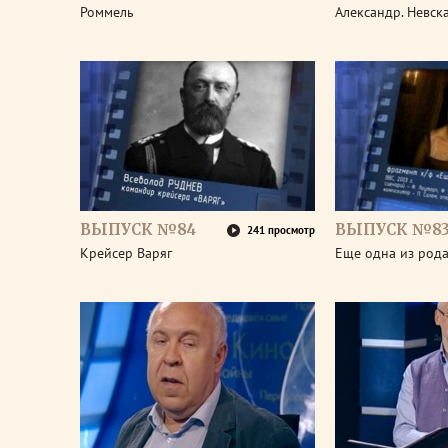
Роммель
Александр. Невск
ВЫПУСК №84
ВЫПУСК №8
241 просмотр
Крейсер Варяг
Еще одна из род