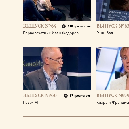
ВЫПУСК №64
ВЫПУСК №6
118 просмотров
Первопечатник Иван Федоров
Ганнибал
ВЫПУСК №60
ВЫПУСК №5
87 просмотров
Павел VI
Клара и Франциск