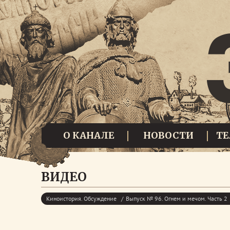
О КАНАЛЕ
НОВОСТИ
Т
ВИДЕО
Киноистория. Обсуждение
Выпуск № 96. Огнем и мечом. Часть 2