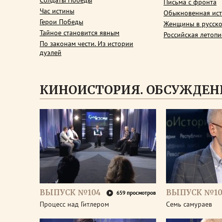
Солдаты Победы
Письма с фронта
Час истины
Обыкновенная ис
Герои Победы
Женщины в русско
Тайное становится явным
Российская летопи
По законам чести. Из истории
дуэлей
КИНОИСТОРИЯ. ОБСУЖДЕН
ВЫПУСК №104
ВЫПУСК №10
659 просмотров
Процесс над Гитлером
Семь самураев