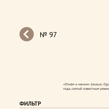
№ 97
next
«Огнём и мечом» (польск. Og
года, снятый известным реж
ФИЛЬТР