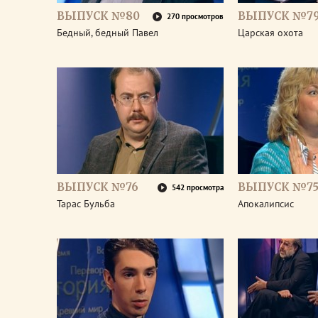
ВЫПУСК №80
ВЫПУСК №7
270 просмотров
Бедный, бедный Павел
Царская охота
ВЫПУСК №76
ВЫПУСК №7
542 просмотра
Тарас Бульба
Апокалипсис