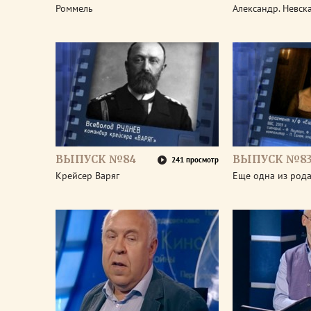
Роммель
Александр. Невск
ВЫПУСК №84
ВЫПУСК №8
241 просмотр
Крейсер Варяг
Еще одна из род