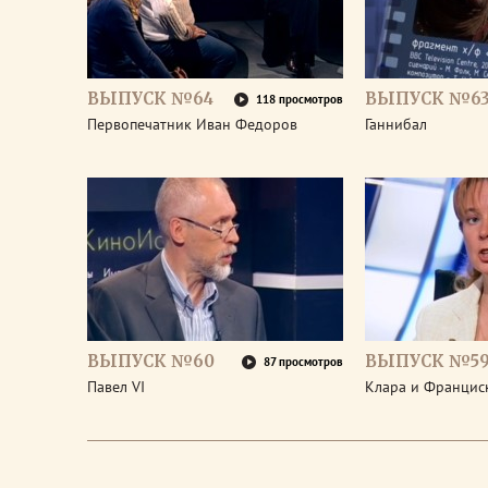
ВЫПУСК №64
ВЫПУСК №6
118 просмотров
Первопечатник Иван Федоров
Ганнибал
ВЫПУСК №60
ВЫПУСК №5
87 просмотров
Павел VI
Клара и Франциск