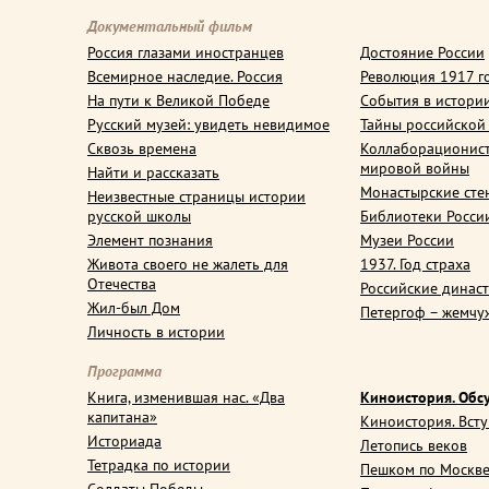
Документальный фильм
Россия глазами иностранцев
Достояние России
Всемирное наследие. Россия
Революция 1917 г
На пути к Великой Победе
События в истори
Русский музей: увидеть невидимое
Тайны российской
Сквозь времена
Коллаборационис
мировой войны
Найти и рассказать
Монастырские сте
Неизвестные страницы истории
русской школы
Библиотеки Росси
Элемент познания
Музеи России
Живота своего не жалеть для
1937. Год страха
Отечества
Российские динас
Жил-был Дом
Петергоф – жемчу
Личность в истории
Программа
Книга, изменившая нас. «Два
Киноистория. Обс
капитана»
Киноистория. Вст
Историада
Летопись веков
Тетрадка по истории
Пешком по Москв