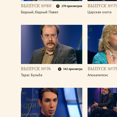
ВЫПУСК №80
ВЫПУСК №7
270 просмотров
Бедный, бедный Павел
Царская охота
ВЫПУСК №76
ВЫПУСК №7
542 просмотра
Тарас Бульба
Апокалипсис