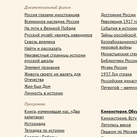
Документальный фильм
Россия глазами иностранцев
Достояние России
Всемирное наследие. Россия
Революция 1917 г
На пути к Великой Победе
События в истори
Русский музей: увидеть невидимое
Тайны российской
Сквозь времена
Коллаборационис
мировой войны
Найти и рассказать
Монастырские сте
Неизвестные страницы истории
русской школы
Библиотеки Росси
Элемент познания
Музеи России
Живота своего не жалеть для
1937. Год страха
Отечества
Российские динас
Жил-был Дом
Петергоф – жемчу
Личность в истории
Программа
Книга, изменившая нас. «Два
Киноистория. Обс
капитана»
Киноистория. Вст
Историада
Летопись веков
Тетрадка по истории
Пешком по Москв