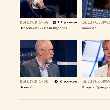
ВЫПУСК №64
ВЫПУСК №6
118 просмотров
Первопечатник Иван Федоров
Ганнибал
ВЫПУСК №60
ВЫПУСК №5
87 просмотров
Павел VI
Клара и Франциск