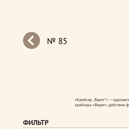
№ 85
next
«Крейсер „Варяг“» — художес
крейсера «Варяг», действие ф
ФИЛЬТР