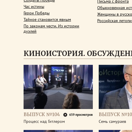
Солдаты Победы
Письма с фронта
Час истины
Обыкновенная ис
Герои Победы
Женщины в русско
Тайное становится явным
Российская летопи
По законам чести. Из истории
дуэлей
КИНОИСТОРИЯ. ОБСУЖДЕН
ВЫПУСК №104
ВЫПУСК №10
659 просмотров
Процесс над Гитлером
Семь самураев