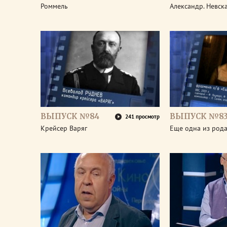
Роммель
Александр. Невск
ВЫПУСК №84
ВЫПУСК №8
241 просмотр
Крейсер Варяг
Еще одна из род