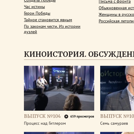
Солдаты Победы
Письма с фронта
Час истины
Обыкновенная ис
Герои Победы
Женщины в русско
Тайное становится явным
Российская летопи
По законам чести. Из истории
дуэлей
КИНОИСТОРИЯ. ОБСУЖДЕН
ВЫПУСК №104
ВЫПУСК №10
659 просмотров
Процесс над Гитлером
Семь самураев