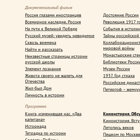
Документальный фильм
Россия глазами иностранцев
Достояние России
Всемирное наследие. Россия
Революция 1917 г
На пути к Великой Победе
События в истори
Русский музей: увидеть невидимое
Тайны российской
Сквозь времена
Коллаборационис
мировой войны
Найти и рассказать
Монастырские сте
Неизвестные страницы истории
русской школы
Библиотеки Росси
Элемент познания
Музеи России
Живота своего не жалеть для
1937. Год страха
Отечества
Российские динас
Жил-был Дом
Петергоф – жемчу
Личность в истории
Программа
Книга, изменившая нас. «Два
Киноистория. Обс
капитана»
Киноистория. Вст
Историада
Летопись веков
Тетрадка по истории
Пешком по Москв