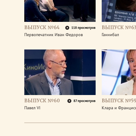
ВЫПУСК №64
ВЫПУСК №6
118 просмотров
Первопечатник Иван Федоров
Ганнибал
ВЫПУСК №60
ВЫПУСК №5
87 просмотров
Павел VI
Клара и Франциск