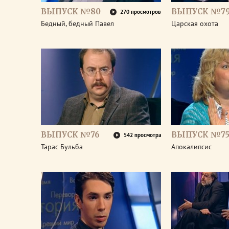
ВЫПУСК №80
ВЫПУСК №7
270 просмотров
Бедный, бедный Павел
Царская охота
ВЫПУСК №76
ВЫПУСК №7
542 просмотра
Тарас Бульба
Апокалипсис