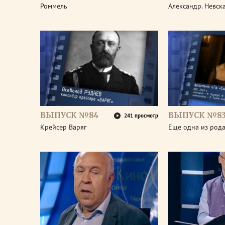
Роммель
Александр. Невск
ВЫПУСК №84
ВЫПУСК №8
241 просмотр
Крейсер Варяг
Еще одна из род