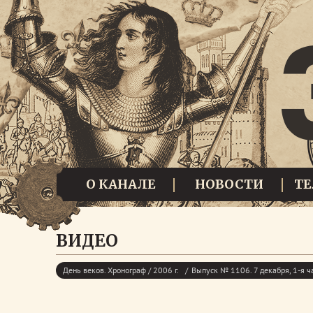
О КАНАЛЕ
НОВОСТИ
Т
ВИДЕО
День веков. Хронограф / 2006 г.
Выпуск № 1106. 7 декабря, 1-я ч