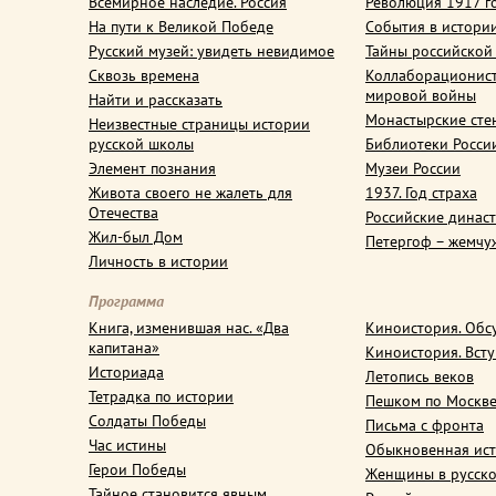
Всемирное наследие. Россия
Революция 1917 г
На пути к Великой Победе
События в истори
Русский музей: увидеть невидимое
Тайны российской
Сквозь времена
Коллаборационис
мировой войны
Найти и рассказать
Монастырские сте
Неизвестные страницы истории
русской школы
Библиотеки Росси
Элемент познания
Музеи России
Живота своего не жалеть для
1937. Год страха
Отечества
Российские динас
Жил-был Дом
Петергоф – жемчу
Личность в истории
Программа
Книга, изменившая нас. «Два
Киноистория. Обс
капитана»
Киноистория. Вст
Историада
Летопись веков
Тетрадка по истории
Пешком по Москв
Солдаты Победы
Письма с фронта
Час истины
Обыкновенная ис
Герои Победы
Женщины в русско
Тайное становится явным