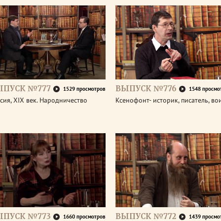
ЫПУСК №777
ВЫПУСК №776
1529 просмотров
1548 просмо
сия, XIX век. Народничество
Ксенофонт- историк, писатель, во
ЫПУСК №773
ВЫПУСК №772
1660 просмотров
1439 просмо