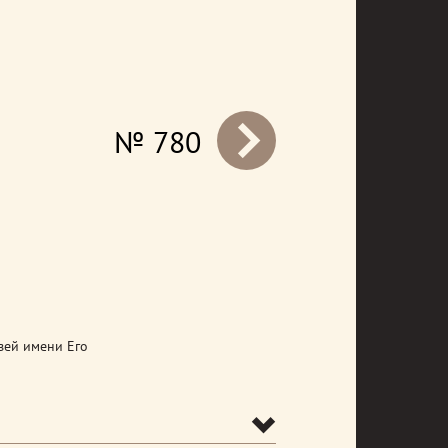
№ 780
prev
зей имени Его