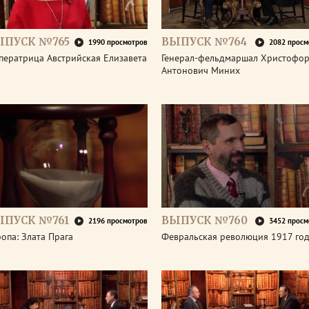
ЫПУСК №765
ВЫПУСК №764
1990 просмотров
2082 просм
ператрица Австрийская Елизавета
Генерал-фельдмаршал Христофо
Антонович Миних
ЫПУСК №761
ВЫПУСК №760
2196 просмотров
3452 просм
опа: Злата Прага
Февральская революция 1917 го