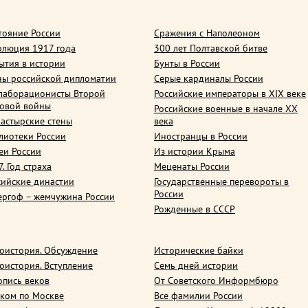
тояние России
Сражения с Наполеоном
олюция 1917 года
300 лет Полтавской битве
ытия в истории
Бунты в России
ны российской дипломатии
Серые кардиналы России
лаборационисты Второй
Российские императоры в XIX веке
овой войны
Российские военные в начале ХХ
астырские стены
века
лиотеки России
Иностранцы в России
еи России
Из истории Крыма
. Год страха
Меценаты России
сийские династии
Государственные перевороты в
России
ергоф – жемчужина России
Рожденные в СССР
оистория. Обсуждение
Исторические байки
оистория. Вступление
Семь дней истории
опись веков
От Советского Информбюро
ком по Москве
Все фамилии России