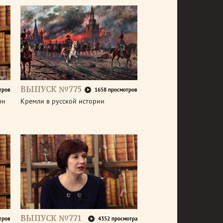
ВЫПУСК №775
тров
1658 просмотров
ин
Кремли в русской истории
ВЫПУСК №771
тров
4352 просмотра