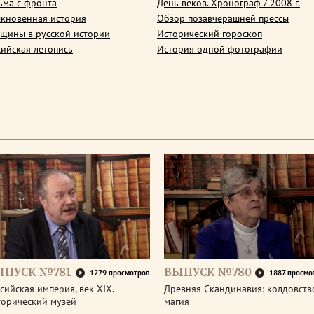
ьма с фронта
День веков. Хронограф / 2008 г.
кновенная история
Обзор позавчерашней прессы
щины в русской истории
Исторический гороскоп
сийская летопись
История одной фотографии
ЫПУСК №781
ВЫПУСК №780
1279 просмотров
1887 просмо
сийская империя, век XIX.
Древняя Скандинавия: колдовств
торический музей
магия