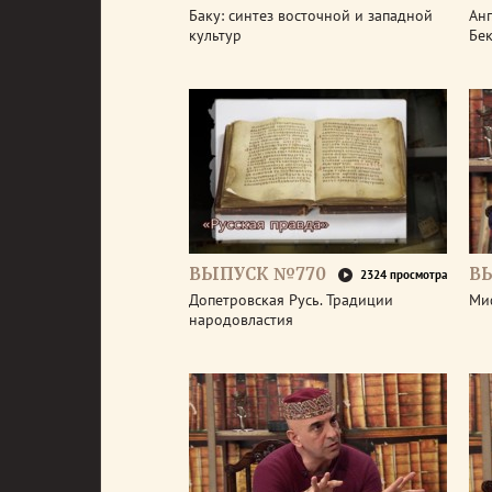
Баку: синтез восточной и западной
Анг
культур
Бе
ВЫПУСК №770
В
2324 просмотра
Допетровская Русь. Традиции
Ми
народовластия