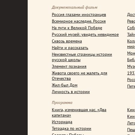
Документальный фильм
Россия глазами иностранцев
Дос
Всемирное наследие. Россия
Рев
На пути к Великой Победе
Соб
Русский музей: увидеть невидимое
Тай
Сквозь времена
Кол
мир
Найти и рассказать
Мон
Неизвестные страницы истории
русской школы
Биб
Элемент познания
Муз
Живота своего не жалеть для
1937
Отечества
Рос
Жил-был Дом
Пет
Личность в истории
Программа
Книга, изменившая нас. «Два
Кин
капитана»
Кин
Историада
Лет
Тетрадка по истории
Пеш