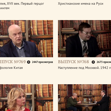
лия, XVII век. Первый герцог
Христианские имена на Руси
кингем
ЫПУСК №769
ВЫПУСК №768
2447 просмотров
2673 просм
фология Китая
Наступление под Москвой. 1942 