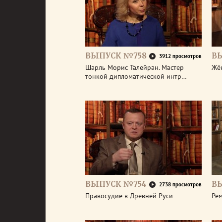
ВЫПУСК №758
В
3912 просмотров
Шарль Морис Талейран. Мастер
Жё
тонкой дипломатической интр…
ВЫПУСК №754
В
2738 просмотров
Правосудие в Древней Руси
Ре