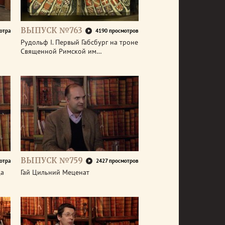
ВЫПУСК №763
отра
4190 просмотров
р
Рудольф I. Первый Габсбург на троне
Священной Римской им…
ВЫПУСК №759
отра
2427 просмотров
да
Гай Цильний Меценат