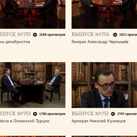
ЫПУСК №757
ВЫПУСК №756
2688 просмотров
1852 просм
ны декабристов
Генерал Александр Чернышёв
ЫПУСК №753
ВЫПУСК №752
1780 просмотров
2395 просмо
мёсла в Османской Турции
Адмирал Николай Кузнецов