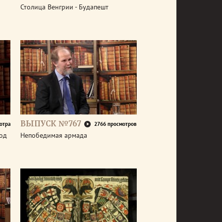
Столица Венгрии - Будапешт
ВЫПУСК №767
отра
2766 просмотров
год
Непобедимая армада