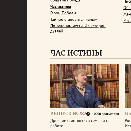
Солдаты Победы
Пис
Час истины
Обы
Герои Победы
Жен
Тайное становится явным
Рос
По законам чести. Из истории
дуэлей
ЧАС ИСТИНЫ
ВЫПУСК №782
В
10000 просмотров
Древние египтянки: в семье и на
Рос
работе
Ис