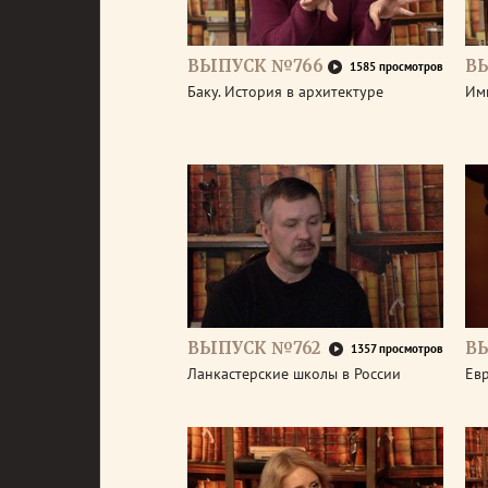
ВЫПУСК №766
В
1585 просмотров
Баку. История в архитектуре
Им
ВЫПУСК №762
В
1357 просмотров
Ланкастерские школы в России
Евр