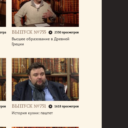
ВЫПУСК №755
отра
2330 просмотров
Высшее образование в Древней
Греции
ВЫПУСК №751
тров
1618 просмотров
История кухни: паштет