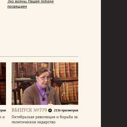
Эхо войны. Нашей победе
посвящаем
ВЫПУСК №779
тров
2136 просмотров
о и
Октябрьская революция и борьба за
политическое лидерство