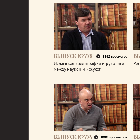
ВЫПУСК №778
В
1142 просмотра
Исламская каллиграфия и рукописи:
Рос
между наукой и искусст…
ВЫПУСК №774
В
1088 просмотров