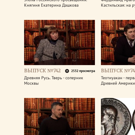
Княгиня Екатерина Дашкова
Кастильская: на 
ВЫПУСК №742
ВЫПУСК №74
2532 просмотра
Древняя Русь. Тверь - соперник
Теотиуакан - пер
Москвы
Древней Америки