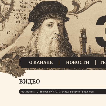
О КАНАЛЕ
НОВОСТИ
Т
ВИДЕО
Час истины
Выпуск № 771. Столица Венгрии - Будапешт