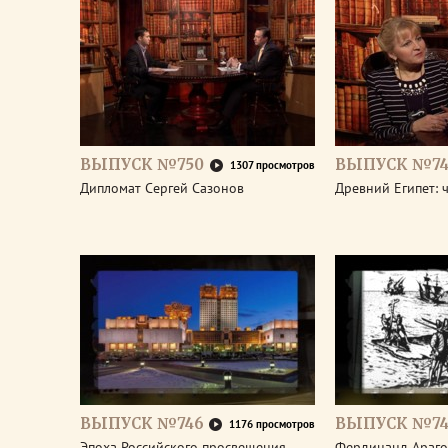
ВЫПУСК №750
ВЫПУСК №74
1307 просмотров
Дипломат Сергей Сазонов
Древний Египет: 
ВЫПУСК №746
ВЫПУСК №74
1176 просмотров
Эпоха Российского просвещения.
Фердинанд Араго