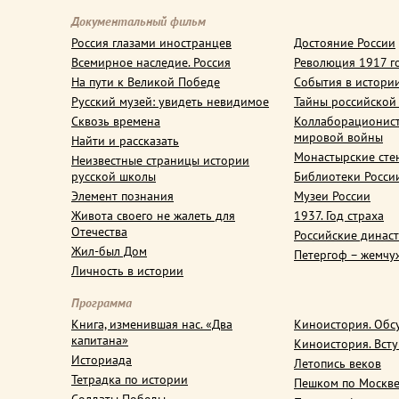
Документальный фильм
Россия глазами иностранцев
Достояние России
Всемирное наследие. Россия
Революция 1917 г
На пути к Великой Победе
События в истори
Русский музей: увидеть невидимое
Тайны российской
Сквозь времена
Коллаборационис
мировой войны
Найти и рассказать
Монастырские сте
Неизвестные страницы истории
русской школы
Библиотеки Росси
Элемент познания
Музеи России
Живота своего не жалеть для
1937. Год страха
Отечества
Российские динас
Жил-был Дом
Петергоф – жемчу
Личность в истории
Программа
Книга, изменившая нас. «Два
Киноистория. Обс
капитана»
Киноистория. Вст
Историада
Летопись веков
Тетрадка по истории
Пешком по Москв