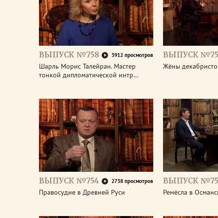
ВЫПУСК №758
ВЫПУСК №75
3912 просмотров
Шарль Морис Талейран. Мастер
Жёны декабристо
тонкой дипломатической интр…
ВЫПУСК №754
ВЫПУСК №75
2738 просмотров
Правосудие в Древней Руси
Ремёсла в Османс