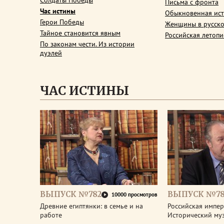
Солдаты Победы
Письма с фронта
Час истины
Обыкновенная ис
Герои Победы
Женщины в русско
Тайное становится явным
Российская летопи
По законам чести. Из истории
дуэлей
ЧАС ИСТИНЫ
ВЫПУСК №782
ВЫПУСК №78
10000 просмотров
Древние египтянки: в семье и на
Российская импери
работе
Исторический му