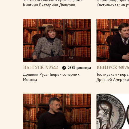
Княгиня Екатерина Дашкова
Кастильская: на 
ВЫПУСК №742
ВЫПУСК №74
2533 просмотра
Древняя Русь. Тверь - соперник
Теотиуакан - пер
Москвы
Древней Америки