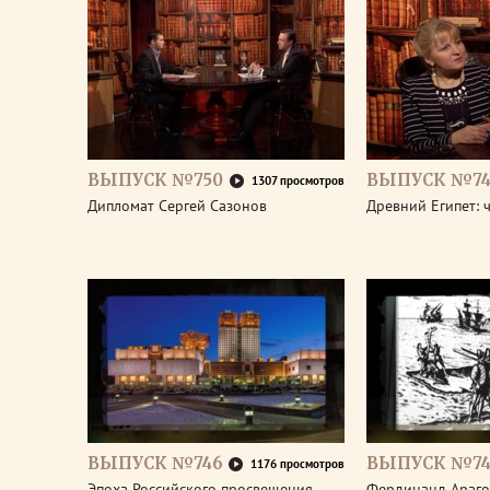
ВЫПУСК №750
ВЫПУСК №74
1307 просмотров
Дипломат Сергей Сазонов
Древний Египет: 
ВЫПУСК №746
ВЫПУСК №74
1176 просмотров
Эпоха Российского просвещения.
Фердинанд Араго