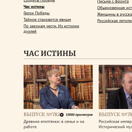
Солдаты Победы
Письма с фронта
Час истины
Обыкновенная ис
Герои Победы
Женщины в русско
Тайное становится явным
Российская летопи
По законам чести. Из истории
дуэлей
ЧАС ИСТИНЫ
ВЫПУСК №782
ВЫПУСК №78
10000 просмотров
Древние египтянки: в семье и на
Российская импери
работе
Исторический му