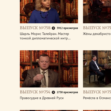
ВЫПУСК №758
ВЫПУСК №75
3912 просмотров
Шарль Морис Талейран. Мастер
Жёны декабристо
тонкой дипломатической интр…
ВЫПУСК №754
ВЫПУСК №75
2738 просмотров
Правосудие в Древней Руси
Ремёсла в Османс