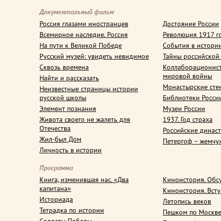
Документальный фильм
Россия глазами иностранцев
Достояние России
Всемирное наследие. Россия
Революция 1917 г
На пути к Великой Победе
События в истори
Русский музей: увидеть невидимое
Тайны российской
Сквозь времена
Коллаборационис
мировой войны
Найти и рассказать
Монастырские сте
Неизвестные страницы истории
русской школы
Библиотеки Росси
Элемент познания
Музеи России
Живота своего не жалеть для
1937. Год страха
Отечества
Российские динас
Жил-был Дом
Петергоф – жемчу
Личность в истории
Программа
Книга, изменившая нас. «Два
Киноистория. Обс
капитана»
Киноистория. Вст
Историада
Летопись веков
Тетрадка по истории
Пешком по Москв