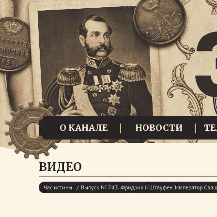
О КАНАЛЕ
НОВОСТИ
Т
ВИДЕО
Час истины
Выпуск № 743. Фридрих II Штауфен. Император Свя