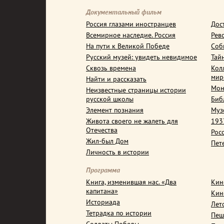
Документальный фильм
Россия глазами иностранцев
Дос
Всемирное наследие. Россия
Рев
На пути к Великой Победе
Соб
Русский музей: увидеть невидимое
Тай
Сквозь времена
Кол
мир
Найти и рассказать
Мон
Неизвестные страницы истории
русской школы
Биб
Элемент познания
Муз
Живота своего не жалеть для
1937
Отечества
Рос
Жил-был Дом
Пет
Личность в истории
Программа
Книга, изменившая нас. «Два
Кин
капитана»
Кин
Историада
Лет
Тетрадка по истории
Пеш