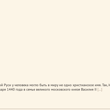
й Руси у человека могло быть в миру не одно христианское имя. Так, И
аря 1440 года в семье великого московского князя Василия II
[…]