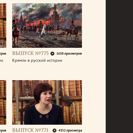
ВЫПУСК №775
тров
1658 просмотров
ин
Кремли в русской истории
ВЫПУСК №771
тров
4352 просмотра