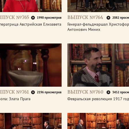
ЫПУСК №765
ВЫПУСК №764
1990 просмотров
2082 просм
ператрица Австрийская Елизавета
Генерал-фельдмаршал Христофо
Антонович Миних
ЫПУСК №761
ВЫПУСК №760
2196 просмотров
3452 просм
опа: Злата Прага
Февральская революция 1917 го