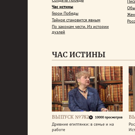
Солдаты Победы
Пис
Час истины
Обы
Герои Победы
Жен
Тайное становится явным
Рос
По законам чести. Из истории
дуэлей
ЧАС ИСТИНЫ
ВЫПУСК №782
В
10000 просмотров
Древние египтянки: в семье и на
Рос
работе
Ис