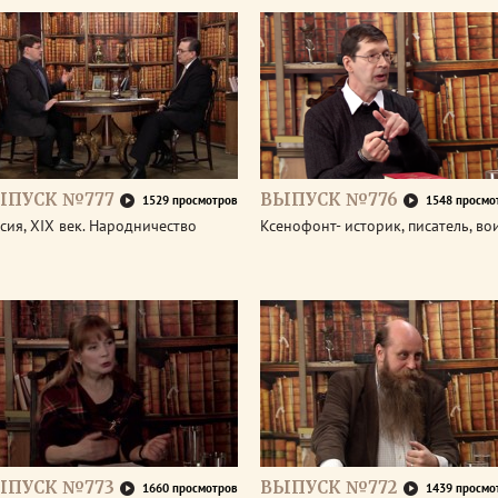
ЫПУСК №777
ВЫПУСК №776
1529 просмотров
1548 просмо
сия, XIX век. Народничество
Ксенофонт- историк, писатель, во
ЫПУСК №773
ВЫПУСК №772
1660 просмотров
1439 просмо