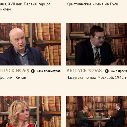
лия, XVII век. Первый герцог
Христианские имена на Руси
кингем
ЫПУСК №769
ВЫПУСК №768
2447 просмотров
2673 просм
фология Китая
Наступление под Москвой. 1942 