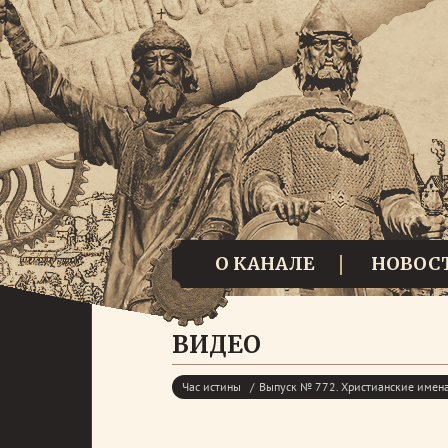
О КАНАЛЕ
НОВОС
ВИДЕО
Час истины
Выпуск № 772. Христианские имена