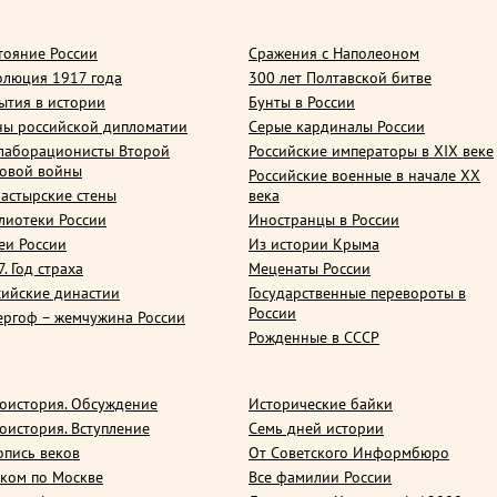
тояние России
Сражения с Наполеоном
олюция 1917 года
300 лет Полтавской битве
ытия в истории
Бунты в России
ны российской дипломатии
Серые кардиналы России
лаборационисты Второй
Российские императоры в XIX веке
овой войны
Российские военные в начале ХХ
астырские стены
века
лиотеки России
Иностранцы в России
еи России
Из истории Крыма
. Год страха
Меценаты России
сийские династии
Государственные перевороты в
России
ергоф – жемчужина России
Рожденные в СССР
оистория. Обсуждение
Исторические байки
оистория. Вступление
Семь дней истории
опись веков
От Советского Информбюро
ком по Москве
Все фамилии России