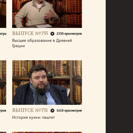
ВЫПУСК №755
отра
2330 просмотров
Высшее образование в Древней
Греции
ВЫПУСК №751
тров
1618 просмотров
История кухни: паштет