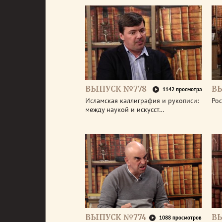
ВЫПУСК №778
В
1142 просмотра
Исламская каллиграфия и рукописи:
Рос
между наукой и искусст…
ВЫПУСК №774
В
1088 просмотров