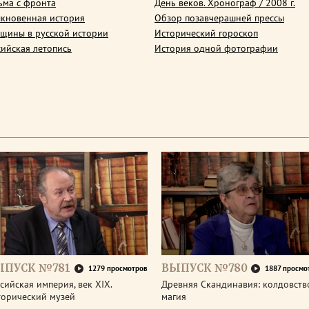
ьма с фронта
День веков. Хронограф / 2008 г.
кновенная история
Обзор позавчерашней прессы
щины в русской истории
Исторический гороскоп
сийская летопись
История одной фотографии
ЫПУСК №781
ВЫПУСК №780
1279 просмотров
1887 просмо
сийская империя, век XIX.
Древняя Скандинавия: колдовств
торический музей
магия