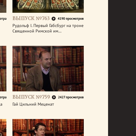
ВЫПУСК №763
отра
4190 просмотров
р
Рудольф I. Первый Габсбург на троне
Священной Римской им…
ВЫПУСК №759
отра
2427 просмотров
да
Гай Цильний Меценат