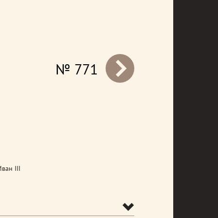
№ 771
prev
ван III