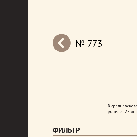
№ 773
next
В средневеково
родился 22 янв
ФИЛЬТР