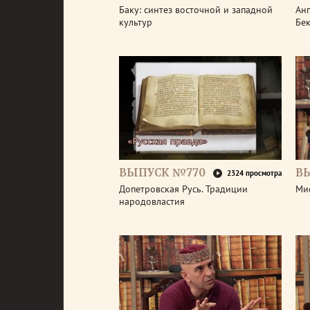
Баку: синтез восточной и западной
Анг
культур
Бе
ВЫПУСК №770
В
2324 просмотра
Допетровская Русь. Традиции
Ми
народовластия