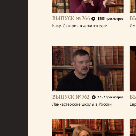
ВЫПУСК №766
В
1585 просмотров
Баку. История в архитектуре
Им
ВЫПУСК №762
В
1357 просмотров
Ланкастерские школы в России
Евр