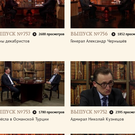
ЫПУСК №757
ВЫПУСК №756
2688 просмотров
1852 просм
ны декабристов
Генерал Александр Чернышёв
ЫПУСК №753
ВЫПУСК №752
1780 просмотров
2395 просмо
мёсла в Османской Турции
Адмирал Николай Кузнецов