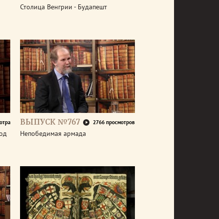
Столица Венгрии - Будапешт
ВЫПУСК №767
отра
2766 просмотров
год
Непобедимая армада