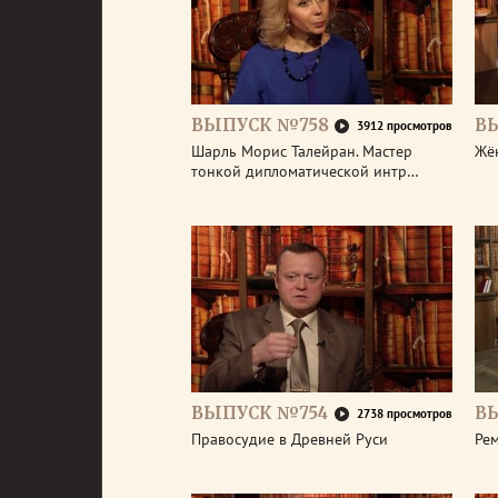
ВЫПУСК №758
В
3912 просмотров
Шарль Морис Талейран. Мастер
Жё
тонкой дипломатической интр…
ВЫПУСК №754
В
2738 просмотров
Правосудие в Древней Руси
Ре