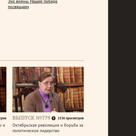
Эхо войны. Нашей победе
посвящаем
ВЫПУСК №779
тров
2136 просмотров
о и
Октябрьская революция и борьба за
политическое лидерство