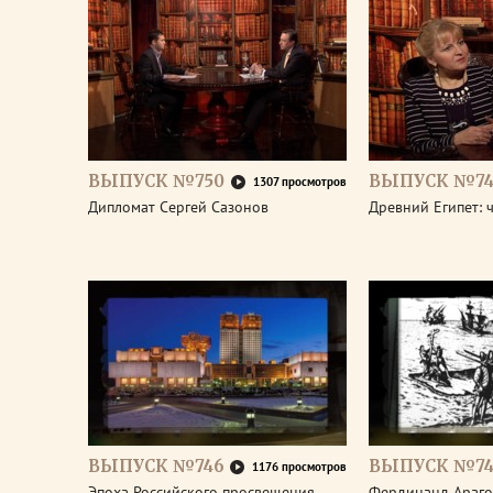
ВЫПУСК №750
ВЫПУСК №74
1307 просмотров
Дипломат Сергей Сазонов
Древний Египет: 
ВЫПУСК №746
ВЫПУСК №74
1176 просмотров
Эпоха Российского просвещения.
Фердинанд Араго