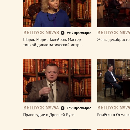
ВЫПУСК №758
ВЫПУСК №75
3912 просмотров
Шарль Морис Талейран. Мастер
Жёны декабристо
тонкой дипломатической интр…
ВЫПУСК №754
ВЫПУСК №75
2738 просмотров
Правосудие в Древней Руси
Ремёсла в Османс