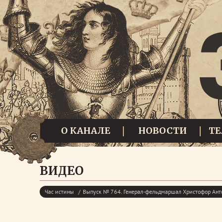
О КАНАЛЕ
НОВОСТИ
Т
ВИДЕО
Час истины
Выпуск № 764. Генерал-фельдмаршал Христофор Ан