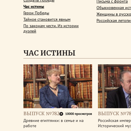
Солдаты Победы
Письма с фронта
Час истины
Обыкновенная ис
Герои Победы
Женщины в русско
Тайное становится явным
Российская летопи
По законам чести. Из истории
дуэлей
ЧАС ИСТИНЫ
ВЫПУСК №782
ВЫПУСК №78
10000 просмотров
Древние египтянки: в семье и на
Российская импери
работе
Исторический му