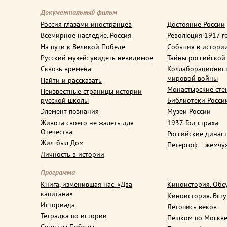
Документальный фильм
Россия глазами иностранцев
Достояние России
Всемирное наследие. Россия
Революция 1917 г
На пути к Великой Победе
События в истори
Русский музей: увидеть невидимое
Тайны российской
Сквозь времена
Коллаборационис
мировой войны
Найти и рассказать
Монастырские сте
Неизвестные страницы истории
русской школы
Библиотеки Росси
Элемент познания
Музеи России
Живота своего не жалеть для
1937. Год страха
Отечества
Российские динас
Жил-был Дом
Петергоф – жемчу
Личность в истории
Программа
Книга, изменившая нас. «Два
Киноистория. Обс
капитана»
Киноистория. Вст
Историада
Летопись веков
Тетрадка по истории
Пешком по Москв