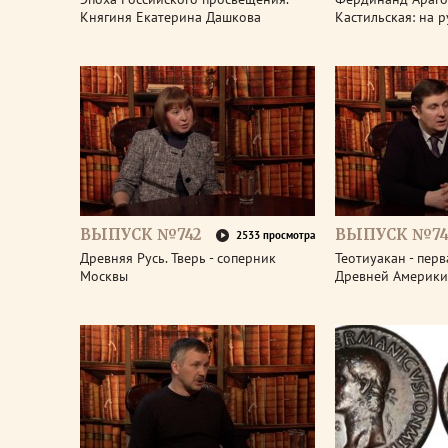
Княгиня Екатерина Дашкова
Кастильская: на 
ВЫПУСК №742
ВЫПУСК №74
2533 просмотра
Древняя Русь. Тверь - соперник
Теотиуакан - пер
Москвы
Древней Америки