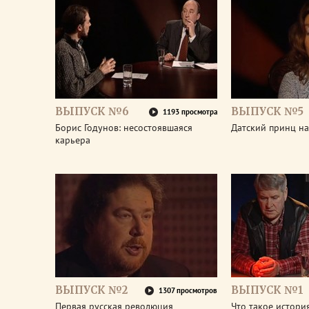
ВЫПУСК №6
ВЫПУСК №5
1193 просмотра
Борис Годунов: несостоявшаяся
Датский принц на
карьера
ВЫПУСК №2
ВЫПУСК №1
1307 просмотров
Первая русская революция
Что такое истори