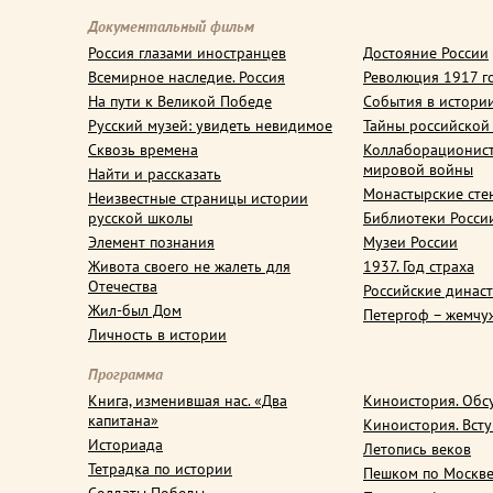
Документальный фильм
Россия глазами иностранцев
Достояние России
Всемирное наследие. Россия
Революция 1917 г
На пути к Великой Победе
События в истори
Русский музей: увидеть невидимое
Тайны российской
Сквозь времена
Коллаборационис
мировой войны
Найти и рассказать
Монастырские сте
Неизвестные страницы истории
русской школы
Библиотеки Росси
Элемент познания
Музеи России
Живота своего не жалеть для
1937. Год страха
Отечества
Российские динас
Жил-был Дом
Петергоф – жемчу
Личность в истории
Программа
Книга, изменившая нас. «Два
Киноистория. Обс
капитана»
Киноистория. Вст
Историада
Летопись веков
Тетрадка по истории
Пешком по Москв