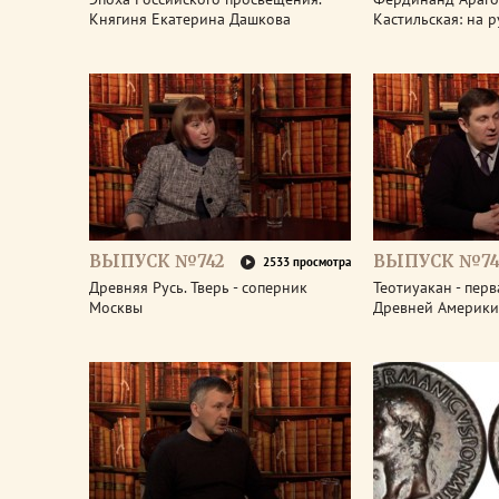
Княгиня Екатерина Дашкова
Кастильская: на 
ВЫПУСК №742
ВЫПУСК №74
2533 просмотра
Древняя Русь. Тверь - соперник
Теотиуакан - пер
Москвы
Древней Америки