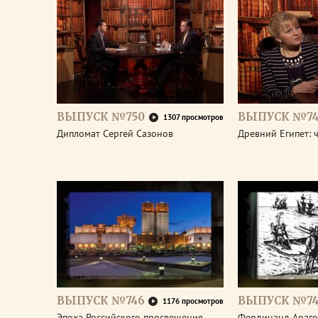
ВЫПУСК №750
ВЫПУСК №74
1307 просмотров
Дипломат Сергей Сазонов
Древний Египет: 
ВЫПУСК №746
ВЫПУСК №74
1176 просмотров
Эпоха Российского просвещения.
Фердинанд Араго