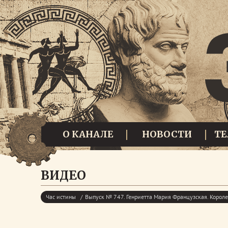
О КАНАЛЕ
НОВОСТИ
Т
ВИДЕО
Час истины
Выпуск № 747. Генриетта Мария Французская. Корол