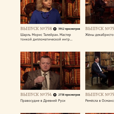
ВЫПУСК №758
ВЫПУСК №75
3912 просмотров
Шарль Морис Талейран. Мастер
Жёны декабристо
тонкой дипломатической интр…
ВЫПУСК №754
ВЫПУСК №75
2738 просмотров
Правосудие в Древней Руси
Ремёсла в Османс