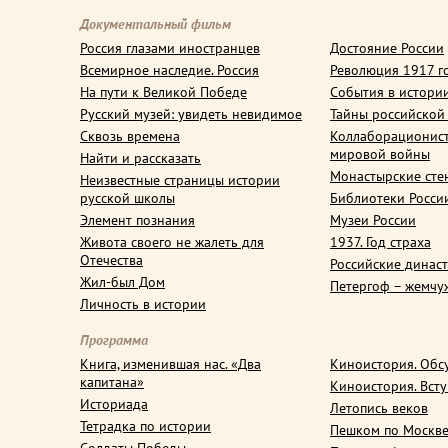
Документальный фильм
Россия глазами иностранцев
Достояние России
Всемирное наследие. Россия
Революция 1917 г
На пути к Великой Победе
События в истори
Русский музей: увидеть невидимое
Тайны российской
Сквозь времена
Коллаборационис
мировой войны
Найти и рассказать
Монастырские сте
Неизвестные страницы истории
русской школы
Библиотеки Росси
Элемент познания
Музеи России
Живота своего не жалеть для
1937. Год страха
Отечества
Российские динас
Жил-был Дом
Петергоф – жемчу
Личность в истории
Программа
Книга, изменившая нас. «Два
Киноистория. Обс
капитана»
Киноистория. Вст
Историада
Летопись веков
Тетрадка по истории
Пешком по Москв