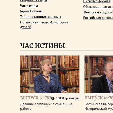
Солдаты Победы
Письма с фронта
Час истины
Обыкновенная ис
Герои Победы
Женщины в русско
Тайное становится явным
Российская летопи
По законам чести. Из истории
дуэлей
ЧАС ИСТИНЫ
ВЫПУСК №782
ВЫПУСК №78
10000 просмотров
Древние египтянки: в семье и на
Российская импери
работе
Исторический му